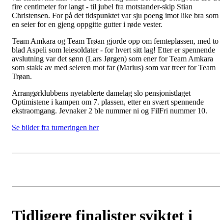
fire centimeter for langt - til jubel fra motstander-skip Stian
Christensen. For på det tidspunktet var sju poeng imot like bra som
en seier for en gjeng oppgitte gutter i røde vester.
Team Amkara og Team Trøan gjorde opp om femteplassen, med to
blad Aspeli som leiesoldater - for hvert sitt lag! Etter er spennende
avslutning var det sønn (Lars Jørgen) som ener for Team Amkara
som stakk av med seieren mot far (Marius) som var treer for Team
Trøan.
Arrangørklubbens nyetablerte damelag slo pensjonistlaget
Optimistene i kampen om 7. plassen, etter en svært spennende
ekstraomgang. Jevnaker 2 ble nummer ni og FilFri nummer 10.
Se bilder fra turneringen her
Tidligere finalister sviktet i