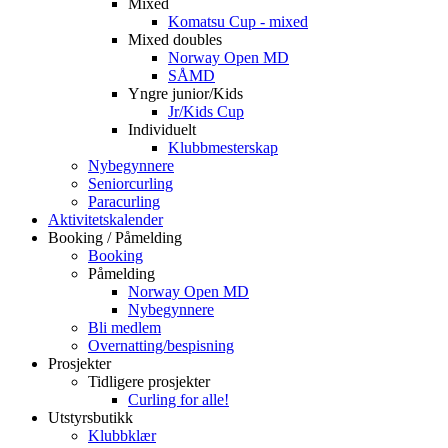
Mixed
Komatsu Cup - mixed
Mixed doubles
Norway Open MD
SÅMD
Yngre junior/Kids
Jr/Kids Cup
Individuelt
Klubbmesterskap
Nybegynnere
Seniorcurling
Paracurling
Aktivitetskalender
Booking / Påmelding
Booking
Påmelding
Norway Open MD
Nybegynnere
Bli medlem
Overnatting/bespisning
Prosjekter
Tidligere prosjekter
Curling for alle!
Utstyrsbutikk
Klubbklær