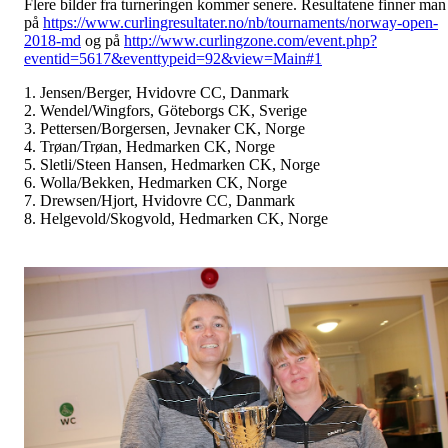
Flere bilder fra turneringen kommer senere. Resultatene finner man
på
https://www.curlingresultater.no/nb/tournaments/norway-open-
2018-md
og på
http://www.curlingzone.com/event.php?
eventid=5617&eventtypeid=92&view=Main#1
1. Jensen/Berger, Hvidovre CC, Danmark
2. Wendel/Wingfors, Göteborgs CK, Sverige
3. Pettersen/Borgersen, Jevnaker CK, Norge
4. Trøan/Trøan, Hedmarken CK, Norge
5. Sletli/Steen Hansen, Hedmarken CK, Norge
6. Wolla/Bekken, Hedmarken CK, Norge
7. Drewsen/Hjort, Hvidovre CC, Danmark
8. Helgevold/Skogvold, Hedmarken CK, Norge