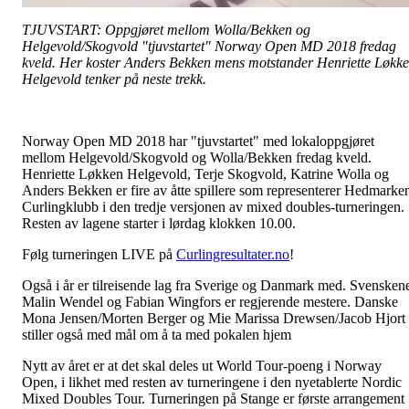
TJUVSTART: Oppgjøret mellom Wolla/Bekken og
Helgevold/Skogvold "tjuvstartet" Norway Open MD 2018 fredag
kveld. Her koster Anders Bekken mens motstander Henriette Løkk
Helgevold tenker på neste trekk.
Norway Open MD 2018 har "tjuvstartet" med lokaloppgjøret
mellom Helgevold/Skogvold og Wolla/Bekken fredag kveld.
Henriette Løkken Helgevold, Terje Skogvold, Katrine Wolla og
Anders Bekken er fire av åtte spillere som representerer Hedmarke
Curlingklubb i den tredje versjonen av mixed doubles-turneringen.
Resten av lagene starter i lørdag klokken 10.00.
Følg turneringen LIVE på
Curlingresultater.no
!
Også i år er tilreisende lag fra Sverige og Danmark med. Svensken
Malin Wendel og Fabian Wingfors er regjerende mestere. Danske
Mona Jensen/Morten Berger og Mie Marissa Drewsen/Jacob Hjort
stiller også med mål om å ta med pokalen hjem
Nytt av året er at det skal deles ut World Tour-poeng i Norway
Open, i likhet med resten av turneringene i den nyetablerte Nordic
Mixed Doubles Tour. Turneringen på Stange er første arrangement