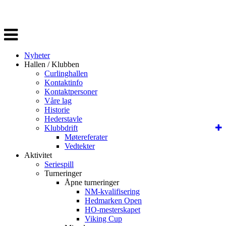
Veksle
navigasjon
Nyheter
Hallen / Klubben
Curlinghallen
Kontaktinfo
Kontaktpersoner
Våre lag
Historie
Hederstavle
Klubbdrift
Møtereferater
Vedtekter
Aktivitet
Seriespill
Turneringer
Åpne turneringer
NM-kvalifisering
Hedmarken Open
HO-mesterskapet
Viking Cup