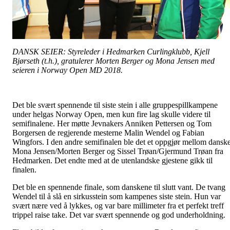
DANSK SEIER: Styreleder i Hedmarken Curlingklubb, Kjell
Bjørseth (t.h.), gratulerer Morten Berger og Mona Jensen med
seieren i Norway Open MD 2018.
Det ble svært spennende til siste stein i alle gruppespillkampene
under helgas Norway Open, men kun fire lag skulle videre til
semifinalene. Her møtte Jevnakers Anniken Pettersen og Tom
Borgersen de regjerende mesterne Malin Wendel og Fabian
Wingfors. I den andre semifinalen ble det et oppgjør mellom dansk
Mona Jensen/Morten Berger og Sissel Trøan/Gjermund Trøan fra
Hedmarken. Det endte med at de utenlandske gjestene gikk til
finalen.
Det ble en spennende finale, som danskene til slutt vant. De tvang
Wendel til å slå en sirkusstein som kampenes siste stein. Hun var
svært nære ved å lykkes, og var bare millimeter fra et perfekt treff
trippel raise take. Det var svært spennende og god underholdning.