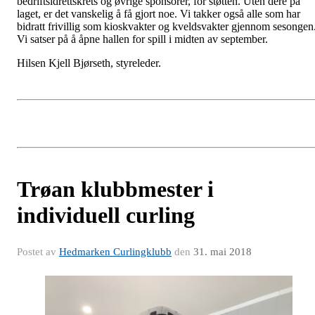
bedriftsidrettskrets og øvrige sponsorer, for støtten. Uten dere på
laget, er det vanskelig å få gjort noe. Vi takker også alle som har
bidratt frivillig som kioskvakter og kveldsvakter gjennom sesongen
Vi satser på å åpne hallen for spill i midten av september.
Hilsen Kjell Bjørseth, styreleder.
Trøan klubbmester i
individuell curling
Postet av
Hedmarken Curlingklubb
den
31. mai 2018