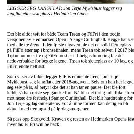
LEGGER SEG LANGFLAT: Jon Terje Myklebust legger seg
langflat etter sisteplass i Hedmarken Open.
Det ble altfor tøft for både Team Trøan og FilFri i den tredje
versjonen av Hedmarken Open i Stange Curlinghall. Begge har væ
med alle tre årene. I den første utgaven ble det en solid fjerdeplass
på FilFri etter tap i bronsefinalen, mens Trøan tok sølvet. I 2017 ble
Trøan nummer tre og FilFri nest sist. I helgas turnering ble det
nedoverbakke for begge lagene. Trøan tok sjetteplass av 10 lag, og
FilFri endte helt sist.
Som vi ser av bildet legger FilFris eminente treer, Jon Terje
Myklebust, seg langflat etter 2018-utgaven.. Selv om han her legge
seg selv på is, så betyr ikke det at han tar en pause. Det ble fort
kaldt, så han reiste seg ganske fort. Nå blir det trolig fullt fokus fre
mot neste års festhelg i Stange Curlinghall. Det blir hardtrening for
Jon Terje og lagkameratene. For å finne formen kan det igjen bli
aktuelt med treningstid på lørdagsmorgener.
Så pass opp Skogvold, Krøven og resten av Hedmarken Opens fas
inventar. FilFri will be back!