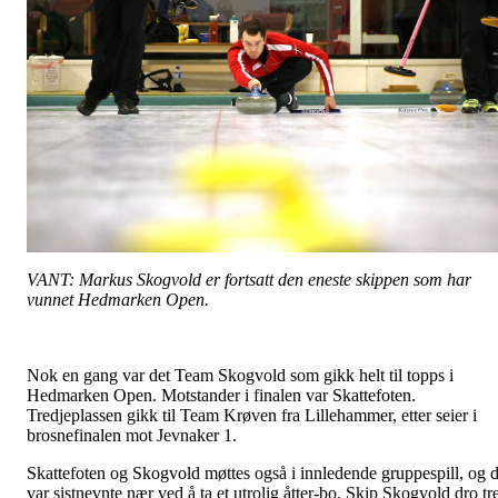
VANT: Markus Skogvold er fortsatt den eneste skippen som har
vunnet Hedmarken Open.
Nok en gang var det Team Skogvold som gikk helt til topps i
Hedmarken Open. Motstander i finalen var Skattefoten.
Tredjeplassen gikk til Team Krøven fra Lillehammer, etter seier i
brosnefinalen mot Jevnaker 1.
Skattefoten og Skogvold møttes også i innledende gruppespill, og 
var sistnevnte nær ved å ta et utrolig åtter-bo. Skip Skogvold dro tr