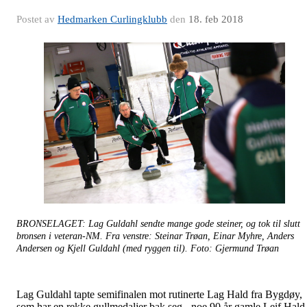
Postet av
Hedmarken Curlingklubb
den
18. feb 2018
BRONSELAGET: Lag Guldahl sendte mange gode steiner, og tok til slutt
bronsen i veteran-NM. Fra venstre: Steinar Trøan, Einar Myhre, Anders
Andersen og Kjell Guldahl (med ryggen til). Foto: Gjermund Trøan
Lag Guldahl tapte semifinalen mot rutinerte Lag Hald fra Bygdøy,
som har en rekke gullmedaljer bak seg - noe 90 år gamle Leif Hald