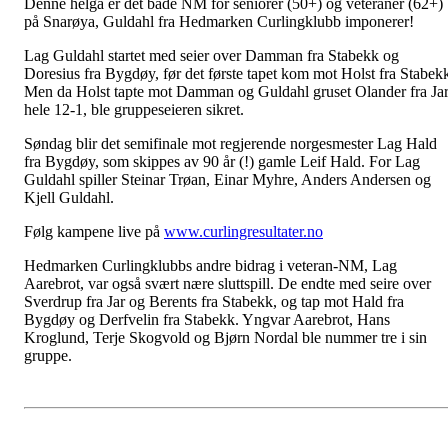
Denne helga er det både NM for seniorer (50+) og veteraner (62+)
på Snarøya, Guldahl fra Hedmarken Curlingklubb imponerer!
Lag Guldahl startet med seier over Damman fra Stabekk og
Doresius fra Bygdøy, før det første tapet kom mot Holst fra Stabek
Men da Holst tapte mot Damman og Guldahl gruset Olander fra Ja
hele 12-1, ble gruppeseieren sikret.
Søndag blir det semifinale mot regjerende norgesmester Lag Hald
fra Bygdøy, som skippes av 90 år (!) gamle Leif Hald. For Lag
Guldahl spiller Steinar Trøan, Einar Myhre, Anders Andersen og
Kjell Guldahl.
Følg kampene live på
www.curlingresultater.no
Hedmarken Curlingklubbs andre bidrag i veteran-NM, Lag
Aarebrot, var også svært nære sluttspill. De endte med seire over
Sverdrup fra Jar og Berents fra Stabekk, og tap mot Hald fra
Bygdøy og Derfvelin fra Stabekk. Yngvar Aarebrot, Hans
Kroglund, Terje Skogvold og Bjørn Nordal ble nummer tre i sin
gruppe.