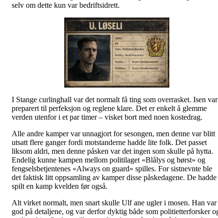
selv om dette kun var bedriftsidrett.
I Stange curlinghall var det normalt få ting som overrasket. Isen var
preparert til perfeksjon og reglene klare. Det er enkelt å glemme
verden utenfor i et par timer – visket bort med noen kostedrag.
Alle andre kamper var unnagjort for sesongen, men denne var blitt
utsatt flere ganger fordi motstanderne hadde lite folk. Det passet
liksom aldri, men denne påsken var det ingen som skulle på hytta.
Endelig kunne kampen mellom politilaget «Blålys og børst» og
fengselsbetjentenes «Always on guard» spilles. For sistnevnte ble
det faktisk litt oppsamling av kamper disse påskedagene. De hadde
spilt en kamp kvelden før også.
Alt virket normalt, men snart skulle Ulf ane ugler i mosen. Han var
god på detaljene, og var derfor dyktig både som politietterforsker o