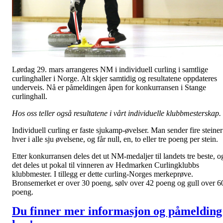
Lørdag 29. mars arrangeres NM i individuell curling i samtlige
curlinghaller i Norge. Alt skjer samtidig og resultatene oppdateres
underveis. Nå er påmeldingen åpen for konkurransen i Stange
curlinghall.
Hos oss teller også resultatene i vårt individuelle klubbmesterskap.
Individuell curling er faste sjukamp-øvelser. Man sender fire steiner
hver i alle sju øvelsene, og får null, en, to eller tre poeng per stein.
Etter konkurransen deles det ut NM-medaljer til landets tre beste, o
det deles ut pokal til vinneren av Hedmarken Curlingklubbs
klubbmester. I tillegg er dette curling-Norges merkeprøve.
Bronsemerket er over 30 poeng, sølv over 42 poeng og gull over 6
poeng.
Du finner mer informasjon og påmelding