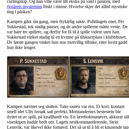
curlingskip. Og han ville være litt ekstra på vakt i påsken, med
fjorårets mysterium
friskt i minne. Hvorfor skjer det alltid mystiske
ting i påsken?
Kampen gikk sin gang, men fryktelig sakte. Politilagets ener, Per
Sukkestad, tok stadig pauser, og de andre spillerne måtte vente. De
var bare tre spillere, og derfor for få til å spille videre uten han.
Sukkestad vinket stadig til en kvinne på tilskuerplass i klubbhuset.
De første gangen vinket hun noe motvillig tilbake, etter hvert gadd
hun ikke lenger.
Kampen nærmet seg slutten. Take-outen var ren. Et kort, kontant
smell idet Ulfs forsøk satt perfekt. Motstandernes bestestein ble
dyttet ut av spill, på knallhardt vis. En lærebokmanøver, akkurat sli
viseskipen hadde bedt om. Lagets nestkommanderende, Stein
Lensvik, var likevel ikke fornøyd. Det så ut til å bli et knusende tap