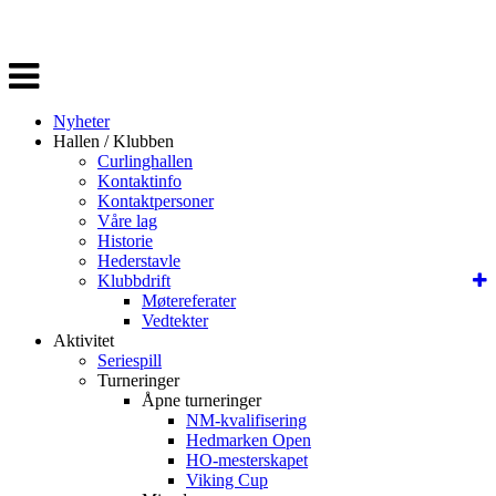
Veksle
navigasjon
Nyheter
Hallen / Klubben
Curlinghallen
Kontaktinfo
Kontaktpersoner
Våre lag
Historie
Hederstavle
Klubbdrift
Møtereferater
Vedtekter
Aktivitet
Seriespill
Turneringer
Åpne turneringer
NM-kvalifisering
Hedmarken Open
HO-mesterskapet
Viking Cup