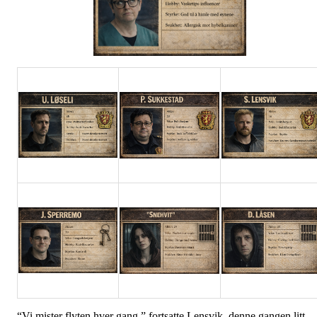
“Vi mister flyten hver gang,” fortsatte Lensvik, denne gangen litt