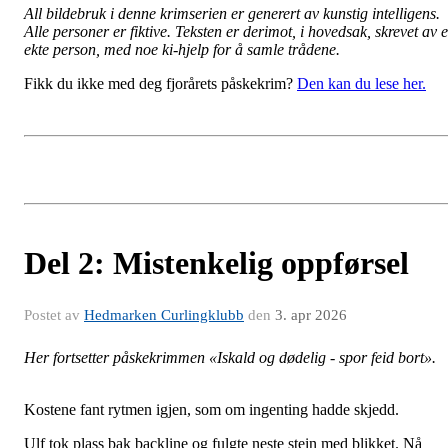
All bildebruk i denne krimserien er generert av kunstig intelligens.
Alle personer er fiktive.
Teksten er derimot, i hovedsak, skrevet av 
ekte person, med noe ki-hjelp for å samle trådene.
Fikk du ikke med deg fjorårets påskekrim?
Den kan du lese her.
Del 2: Mistenkelig oppførsel
Postet av
Hedmarken Curlingklubb
den
3. apr 2026
Her fortsetter påskekrimmen «Iskald og dødelig - spor feid bort».
Kostene fant rytmen igjen, som om ingenting hadde skjedd.
Ulf tok plass bak backline og fulgte neste stein med blikket. Nå