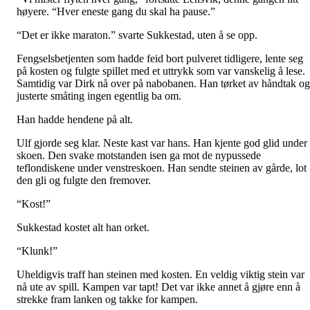
høyere. “Hver eneste gang du skal ha pause.”
“Det er ikke maraton.” svarte Sukkestad, uten å se opp.
Fengselsbetjenten som hadde feid bort pulveret tidligere, lente seg
på kosten og fulgte spillet med et uttrykk som var vanskelig å lese.
Samtidig var Dirk nå over på nabobanen. Han tørket av håndtak og
justerte småting ingen egentlig ba om.
Han hadde hendene på alt.
Ulf gjorde seg klar. Neste kast var hans. Han kjente god glid under
skoen. Den svake motstanden isen ga mot de nypussede
teflondiskene under venstreskoen. Han sendte steinen av gårde, lot
den gli og fulgte den fremover.
“Kost!”
Sukkestad kostet alt han orket.
“Klunk!”
Uheldigvis traff han steinen med kosten. En veldig viktig stein var
nå ute av spill. Kampen var tapt! Det var ikke annet å gjøre enn å
strekke fram lanken og takke for kampen.