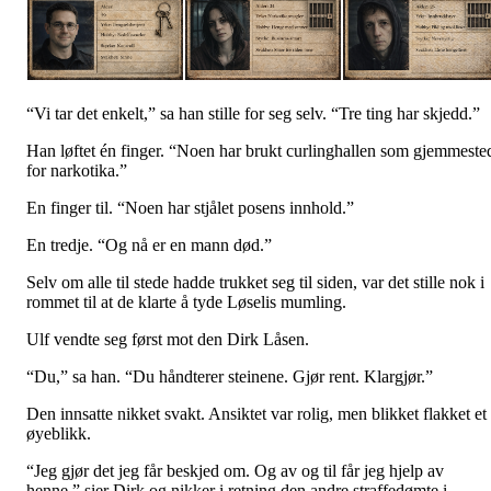
“Vi tar det enkelt,” sa han stille for seg selv. “Tre ting har skjedd.”
Han løftet én finger. “Noen har brukt curlinghallen som gjemmeste
for narkotika.”
En finger til. “Noen har stjålet posens innhold.”
En tredje. “Og nå er en mann død.”
Selv om alle til stede hadde trukket seg til siden, var det stille nok i
rommet til at de klarte å tyde Løselis mumling.
Ulf vendte seg først mot den Dirk Låsen.
“Du,” sa han. “Du håndterer steinene. Gjør rent. Klargjør.”
Den innsatte nikket svakt. Ansiktet var rolig, men blikket flakket et
øyeblikk.
“Jeg gjør det jeg får beskjed om. Og av og til får jeg hjelp av
henne,” sier Dirk og nikker i retning den andre straffedømte i