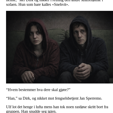
sofaen. Hun som bare kalles «Snehvit».
“Hvem bestemmer hva dere skal gjøre?”
“Han,” sa Dirk, og nikket mot fengselsbetjent Jan Sperremo.
Ulf lot det henge i lufta mens han tok noen rastløse skritt bort fra
gruppen. Han snudde seg igjen.