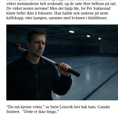
virket motstanderne helt avskrudd, og de satte flere helbom på rad.
De virket nesten nervøse! Men det hjalp lite, for Per Sukkestad
klarte heller ikke å fokusere. Han hadde nok tankene på neste
kaffekopp, etter kampen, sammen med kvinnen i klubbhuset.
“Du må kjenne vekta,” sa Stein Lensvik lavt bak ham. Ganske
frustrert. “Dette er ikke bingo.”