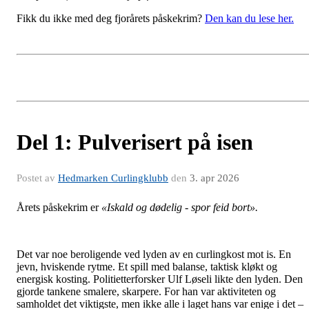
Fikk du ikke med deg fjorårets påskekrim?
Den kan du lese her.
Del 1: Pulverisert på isen
Postet av
Hedmarken Curlingklubb
den
3. apr 2026
Årets påskekrim er
«Iskald og dødelig - spor feid bort».
Det var noe beroligende ved lyden av en curlingkost mot is. En
jevn, hviskende rytme. Et spill med balanse, taktisk kløkt og
energisk kosting. Politietterforsker Ulf Løseli likte den lyden. Den
gjorde tankene smalere, skarpere. For han var aktiviteten og
samholdet det viktigste, men ikke alle i laget hans var enige i det –