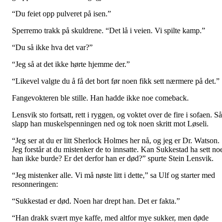
“Du feiet opp pulveret på isen.”
Sperremo trakk på skuldrene. “Det lå i veien. Vi spilte kamp.”
“Du så ikke hva det var?”
“Jeg så at det ikke hørte hjemme der.”
“Likevel valgte du å få det bort før noen fikk sett nærmere på det.”
Fangevokteren ble stille. Han hadde ikke noe comeback.
Lensvik sto fortsatt, rett i ryggen, og voktet over de fire i sofaen. Så
slapp han muskelspenningen ned og tok noen skritt mot Løseli.
“Jeg ser at du er litt Sherlock Holmes her nå, og jeg er Dr. Watson.
Jeg forstår at du mistenker de to innsatte. Kan Sukkestad ha sett no
han ikke burde? Er det derfor han er død?” spurte Stein Lensvik.
“Jeg mistenker alle. Vi må nøste litt i dette,” sa Ulf og starter med
resonneringen:
“Sukkestad er død. Noen har drept han. Det er fakta.”
“Han drakk svært mye kaffe, med altfor mye sukker, men døde