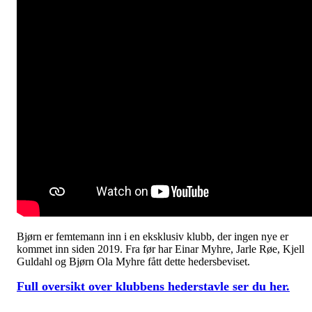
Bjørn er femtemann inn i en eksklusiv klubb, der ingen nye er
kommet inn siden 2019. Fra før har Einar Myhre, Jarle Røe, Kjell
Guldahl og Bjørn Ola Myhre fått dette hedersbeviset.
Full oversikt over klubbens hederstavle ser du her.