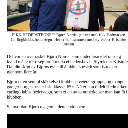
FIKK HEDERSTEGNET: Bjørn Nordal (til venstre) fikk Hedmarken
Curlingklubbs hederstegn. Her er han sammen med styreleder Kristofer
Dæhlin.
Det var en overrasket Bjørn Nordal som under årsmøtet onsdag
kveld måtte reise seg for å motta et hedersbevis. Styreleder Kristofe
Dæhlin skrøt av Bjørns evne til å bidra, spesielt som is-maker
gjennom flere år.
Bjørn er en sentral skikkelse i klubbens veterangruppe, og mange
ganger norgesmester i sin klasse, 65+. Nå er han tildelt Hedmarken
curlingklubbs hederstegn, som er en av to utmerkelser man kan få i
klubben.
Se hvordan Bjørn reagerte i denne videoen: