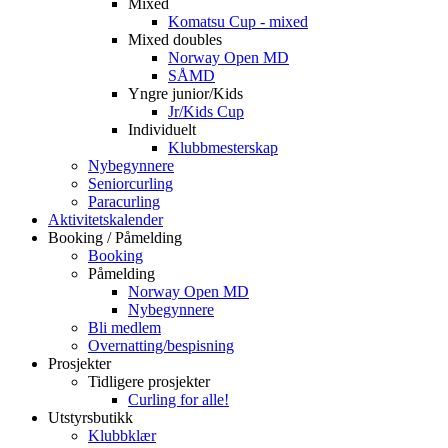
Mixed
Komatsu Cup - mixed
Mixed doubles
Norway Open MD
SÅMD
Yngre junior/Kids
Jr/Kids Cup
Individuelt
Klubbmesterskap
Nybegynnere
Seniorcurling
Paracurling
Aktivitetskalender
Booking / Påmelding
Booking
Påmelding
Norway Open MD
Nybegynnere
Bli medlem
Overnatting/bespisning
Prosjekter
Tidligere prosjekter
Curling for alle!
Utstyrsbutikk
Klubbklær