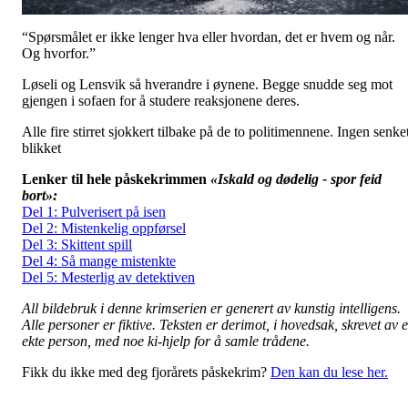
“Spørsmålet er ikke lenger hva eller hvordan, det er hvem og når.
Og hvorfor.”
Løseli og Lensvik så hverandre i øynene. Begge snudde seg mot
gjengen i sofaen for å studere reaksjonene deres.
Alle fire stirret sjokkert tilbake på de to politimennene. Ingen senke
blikket
Lenker til hele påskekrimmen
«Iskald og dødelig - spor feid
bort»:
Del 1: Pulverisert på isen
Del 2: Mistenkelig oppførsel
Del 3: Skittent spill
Del 4: Så mange mistenkte
Del 5: Mesterlig av detektiven
All bildebruk i denne krimserien er generert av kunstig intelligens.
Alle personer er fiktive.
Teksten er derimot, i hovedsak, skrevet av 
ekte person, med noe ki-hjelp for å samle trådene.
Fikk du ikke med deg fjorårets påskekrim?
Den kan du lese her.