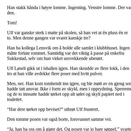
Han stakk hånda i høyre lomme. Ingenting. Venstre lomme. Der va
den.
Tom!
Ulf var ganske sterk i matte på skolen, så han vet at én pluss én er
to. Men denne gangen var svaret kanskje tre?
Han ba kollega Lensvik om å holde alle samlet i klubbhuset. Ingen
måtte forlate rommet. Samtidig var det viktig å passe på enkefru
Sukkestad, selv om hun virket urovekkende uberørt.
Ulf Løseli gikk ut i ishallen igjen. Han skrudde av flere lokk, i den
tro at han ville avdekke flere poser med hvitt pulver.
Men, nei. Han kom tomhendt inn igjen, og ble møtt av en gjeng s
hadde tatt ansvar. Ikke i form av skyld, men i opprydning. Sperrem
og de to innsatte hadde tørket opp alt sølet og skylt papiret ned i
toalettet.
“Har dere tørket opp beviset?” utbrøt Ulf frustrert.
Den tomme posen var også borte, forsvunnet samme vei.
“Ja, han ba oss om å gjøre det. Og posen var jo bare søppel,” svart