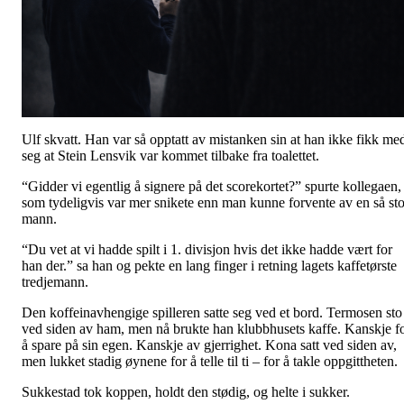
Ulf skvatt. Han var så opptatt av mistanken sin at han ikke fikk me
seg at Stein Lensvik var kommet tilbake fra toalettet.
“Gidder vi egentlig å signere på det scorekortet?” spurte kollegaen,
som tydeligvis var mer snikete enn man kunne forvente av en så sto
mann.
“Du vet at vi hadde spilt i 1. divisjon hvis det ikke hadde vært for
han der.” sa han og pekte en lang finger i retning lagets kaffetørste
tredjemann.
Den koffeinavhengige spilleren satte seg ved et bord. Termosen sto
ved siden av ham, men nå brukte han klubbhusets kaffe. Kanskje f
å spare på sin egen. Kanskje av gjerrighet. Kona satt ved siden av,
men lukket stadig øynene for å telle til ti – for å takle oppgittheten.
Sukkestad tok koppen, holdt den stødig, og helte i sukker.