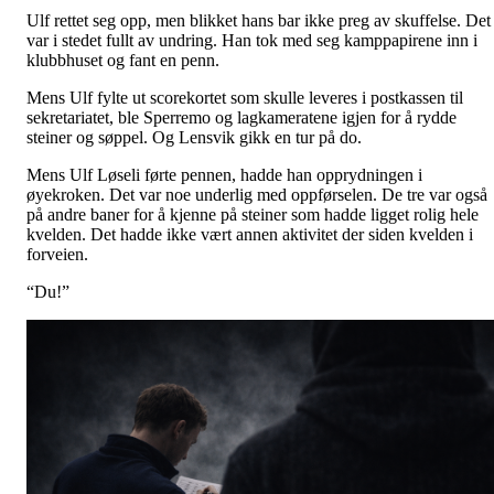
Ulf rettet seg opp, men blikket hans bar ikke preg av skuffelse. Det
var i stedet fullt av undring. Han tok med seg kamppapirene inn i
klubbhuset og fant en penn.
Mens Ulf fylte ut scorekortet som skulle leveres i postkassen til
sekretariatet, ble Sperremo og lagkameratene igjen for å rydde
steiner og søppel. Og Lensvik gikk en tur på do.
Mens Ulf Løseli førte pennen, hadde han opprydningen i
øyekroken. Det var noe underlig med oppførselen. De tre var også
på andre baner for å kjenne på steiner som hadde ligget rolig hele
kvelden. Det hadde ikke vært annen aktivitet der siden kvelden i
forveien.
“Du!”