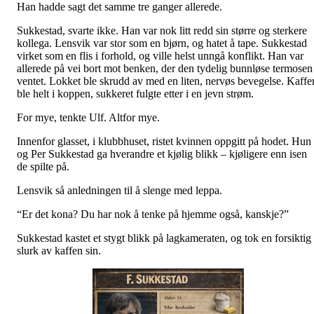
Han hadde sagt det samme tre ganger allerede.
Sukkestad, svarte ikke. Han var nok litt redd sin større og sterkere
kollega. Lensvik var stor som en bjørn, og hatet å tape. Sukkestad
virket som en flis i forhold, og ville helst unngå konflikt. Han var
allerede på vei bort mot benken, der den tydelig bunnløse termosen
ventet. Lokket ble skrudd av med en liten, nervøs bevegelse. Kaffe
ble helt i koppen, sukkeret fulgte etter i en jevn strøm.
For mye, tenkte Ulf. Altfor mye.
Innenfor glasset, i klubbhuset, ristet kvinnen oppgitt på hodet. Hun
og Per Sukkestad ga hverandre et kjølig blikk – kjøligere enn isen
de spilte på.
Lensvik så anledningen til å slenge med leppa.
“Er det kona? Du har nok å tenke på hjemme også, kanskje?”
Sukkestad kastet et stygt blikk på lagkameraten, og tok en forsiktig
slurk av kaffen sin.