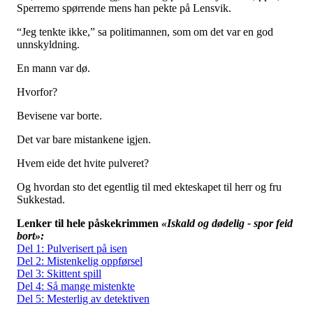
Sperremo spørrende mens han pekte på Lensvik.
“Jeg tenkte ikke,” sa politimannen, som om det var en god
unnskyldning.
En mann var dø.
Hvorfor?
Bevisene var borte.
Det var bare mistankene igjen.
Hvem eide det hvite pulveret?
Og hvordan sto det egentlig til med ekteskapet til herr og fru
Sukkestad.
Lenker til hele påskekrimmen
«Iskald og dødelig - spor feid
bort»:
Del 1: Pulverisert på isen
Del 2: Mistenkelig oppførsel
Del 3: Skittent spill
Del 4: Så mange mistenkte
Del 5: Mesterlig av detektiven