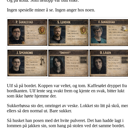
Og på kona. Som nettopp var blitt enke.
Ingen spesielle miner å se. Ingen anger hos noen.
Ulf så på bordet. Koppen var veltet, og tom. Kaffesølet dryppet fra
bordkanten. Ulf lente seg svakt frem og kjente en svak, bitter lukt
som ikke hørte hjemme der.
Sukkerbøssa sto der, omringet av veske. Lokket sto litt på skrå, me
ellers så den normal ut. Bare sukker.
Så husket han posen med det hvite pulveret. Det han hadde lagt i
lommen på jakken sin, som hang på stolen ved det samme bordet.