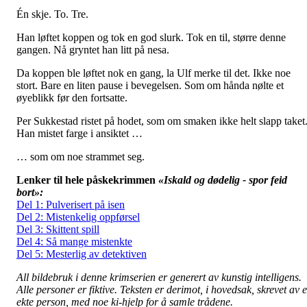
Én skje. To. Tre.
Han løftet koppen og tok en god slurk. Tok en til, større denne
gangen. Nå gryntet han litt på nesa.
Da koppen ble løftet nok en gang, la Ulf merke til det. Ikke noe
stort. Bare en liten pause i bevegelsen. Som om hånda nølte et
øyeblikk før den fortsatte.
Per Sukkestad ristet på hodet, som om smaken ikke helt slapp taket
Han mistet farge i ansiktet …
… som om noe strammet seg.
Lenker til hele påskekrimmen
«Iskald og dødelig - spor feid
bort»:
Del 1: Pulverisert på isen
Del 2: Mistenkelig oppførsel
Del 3: Skittent spill
Del 4: Så mange mistenkte
Del 5: Mesterlig av detektiven
All bildebruk i denne krimserien er generert av kunstig intelligens.
Alle personer er fiktive.
Teksten er derimot, i hovedsak, skrevet av 
ekte person, med noe ki-hjelp for å samle trådene.