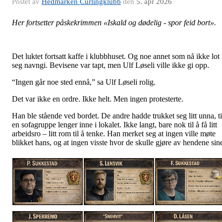
Postet av
Hedmarken Curlingklubb
den
5. apr 2026
Her fortsetter påskekrimmen «Iskald og dødelig - spor feid bort».
Det luktet fortsatt kaffe i klubbhuset. Og noe annet som nå ikke lot
seg navngi. Bevisene var tapt, men Ulf Løseli ville ikke gi opp.
“Ingen går noe sted ennå,” sa Ulf Løseli rolig.
Det var ikke en ordre. Ikke helt. Men ingen protesterte.
Han ble stående ved bordet. De andre hadde trukket seg litt unna, ti
en sofagruppe lenger inne i lokalet. Ikke langt, bare nok til å få litt
arbeidsro – litt rom til å tenke. Han merket seg at ingen ville møte
blikket hans, og at ingen visste hvor de skulle gjøre av hendene sin