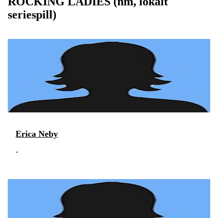
ROCKING LADIES (nm, lokalt
seriespill)
Erica Neby
-