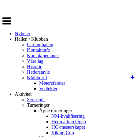
Veksle
navigasjon
Nyheter
Hallen / Klubben
Curlinghallen
Kontaktinfo
Kontaktpersoner
Våre lag
Historie
Hederstavle
Klubbdrift
Møtereferater
Vedtekter
Aktivitet
Seriespill
Turneringer
Åpne turneringer
NM-kvalifisering
Hedmarken Open
HO-mesterskapet
Viking Cup