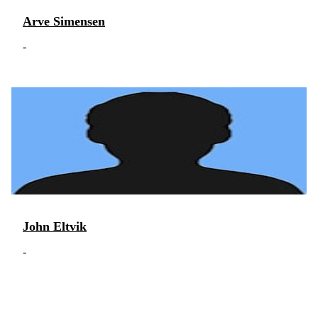
Arve Simensen
-
John Eltvik
-