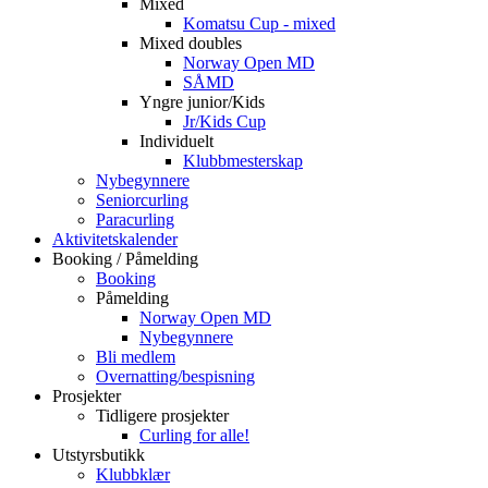
Mixed
Komatsu Cup - mixed
Mixed doubles
Norway Open MD
SÅMD
Yngre junior/Kids
Jr/Kids Cup
Individuelt
Klubbmesterskap
Nybegynnere
Seniorcurling
Paracurling
Aktivitetskalender
Booking / Påmelding
Booking
Påmelding
Norway Open MD
Nybegynnere
Bli medlem
Overnatting/bespisning
Prosjekter
Tidligere prosjekter
Curling for alle!
Utstyrsbutikk
Klubbklær