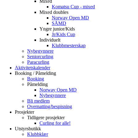
Mixed
Komatsu Cup - mixed
Mixed doubles
Norway Open MD
SÅMD
Yngre junior/Kids
Jr/Kids Cup
Individuelt
Klubbmesterskap
Nybegynnere
Seniorcurling
Paracurling
Aktivitetskalender
Booking / Påmelding
Booking
Påmelding
Norway Open MD
Nybegynnere
Bli medlem
Overnatting/bespisning
Prosjekter
Tidligere prosjekter
Curling for alle!
Utstyrsbutikk
Klubbklær