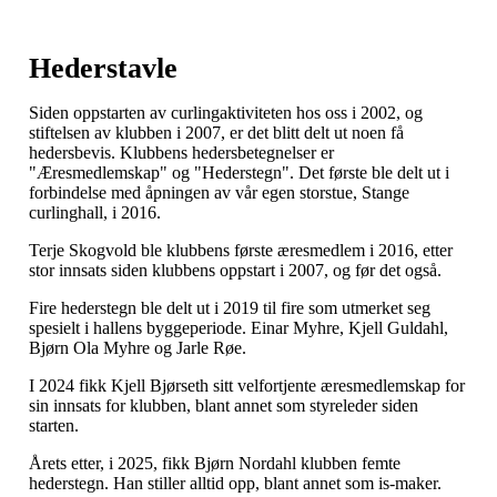
Hederstavle
Siden oppstarten av curlingaktiviteten hos oss i 2002, og
stiftelsen av klubben i 2007, er det blitt delt ut noen få
hedersbevis. Klubbens hedersbetegnelser er
"Æresmedlemskap" og "Hederstegn". Det første ble delt ut i
forbindelse med åpningen av vår egen storstue, Stange
curlinghall, i 2016.
Terje Skogvold ble klubbens første æresmedlem i 2016, etter
stor innsats siden klubbens oppstart i 2007, og før det også.
Fire hederstegn ble delt ut i 2019 til fire som utmerket seg
spesielt i hallens byggeperiode. Einar Myhre, Kjell Guldahl,
Bjørn Ola Myhre og Jarle Røe.
I 2024 fikk Kjell Bjørseth sitt velfortjente æresmedlemskap for
sin innsats for klubben, blant annet som styreleder siden
starten.
Årets etter, i 2025, fikk Bjørn Nordahl klubben femte
hederstegn. Han stiller alltid opp, blant annet som is-maker.