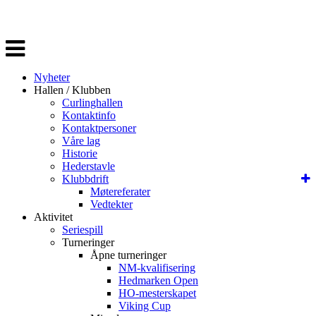
Veksle
navigasjon
Nyheter
Hallen / Klubben
Curlinghallen
Kontaktinfo
Kontaktpersoner
Våre lag
Historie
Hederstavle
Klubbdrift
Møtereferater
Vedtekter
Aktivitet
Seriespill
Turneringer
Åpne turneringer
NM-kvalifisering
Hedmarken Open
HO-mesterskapet
Viking Cup