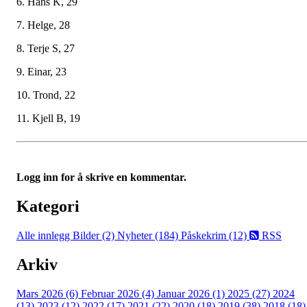
6. Hans K, 29
7. Helge, 28
8. Terje S, 27
9. Einar, 23
10. Trond, 22
11. Kjell B, 19
Logg inn for å skrive en kommentar.
Kategori
Alle innlegg
Bilder (2)
Nyheter (184)
Påskekrim (12)
RSS
Arkiv
Mars 2026 (6)
Februar 2026 (4)
Januar 2026 (1)
2025 (27)
2024
(13)
2023 (12)
2022 (17)
2021 (22)
2020 (18)
2019 (38)
2018 (18)