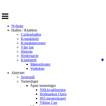
Veksle
navigasjon
Nyheter
Hallen / Klubben
Curlinghallen
Kontaktinfo
Kontaktpersoner
Våre lag
Historie
Hederstavle
Klubbdrift
Møtereferater
Vedtekter
Aktivitet
Seriespill
Turneringer
Åpne turneringer
NM-kvalifisering
Hedmarken Open
HO-mesterskapet
Viking Cup