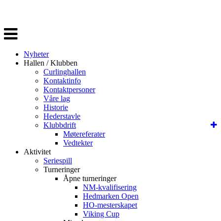
Veksle
navigasjon
Nyheter
Hallen / Klubben
Curlinghallen
Kontaktinfo
Kontaktpersoner
Våre lag
Historie
Hederstavle
Klubbdrift
Møtereferater
Vedtekter
Aktivitet
Seriespill
Turneringer
Åpne turneringer
NM-kvalifisering
Hedmarken Open
HO-mesterskapet
Viking Cup