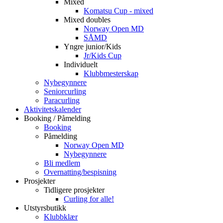
Mixed
Komatsu Cup - mixed
Mixed doubles
Norway Open MD
SÅMD
Yngre junior/Kids
Jr/Kids Cup
Individuelt
Klubbmesterskap
Nybegynnere
Seniorcurling
Paracurling
Aktivitetskalender
Booking / Påmelding
Booking
Påmelding
Norway Open MD
Nybegynnere
Bli medlem
Overnatting/bespisning
Prosjekter
Tidligere prosjekter
Curling for alle!
Utstyrsbutikk
Klubbklær