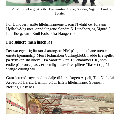
SØLV: Lundberg fik sølv! Fra venstre: Oscar, Sondre, Sigurd, Emil og
Torstein.
For Lundberg spilte lillehamringene Oscar Nydahl og Torstein
Høiholt-Vågsnes, oppdalingene Sondre S. Lundberg og Sigurd S.
Lundberg, samt Emil Kolstø fra Haugesund.
Fire spillere, men ingen lag
Det var egentlig litt rart å arrangere NM på hjemmebane uten et
eneste hjemmelag. Men Hedmarken Curlingklubb hadde fire spille
på deltakerlista likevel. På Sabrura 2 fra Lillehammer CK, som
endte på bronseplass, er nemlig tre av fire spillere "flasket opp" i
Stange curlinghall.
Gratulerer så mye med medalje til Lars Jørgen Aspeli, Tim Nichola
Aspeli og Harald Dæhlin, og til lagets lillehamring, Sveinung
Norling Hestenes.