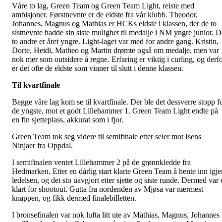
Våre to lag, Green Team og Green Team Light, reiste med
ambisjoner. Førstnevnte er de eldste fra vår klubb. Theodor,
Johannes, Magnus og Mathias er HCKs eldste i klassen, der de to
sistnevnte hadde sin siste mulighet til medalje i NM yngre junior. D
to andre er året yngre. Light-laget var med for andre gang. Kristin,
Dorte, Heidi, Matheo og Martin drømte også om medalje, men var
nok mer som outsidere å regne. Erfaring er viktig i curling, og derf
er det ofte de eldste som vinner til slutt i denne klassen.
Til kvartfinale
Begge våre lag kom se til kvartfinale. Der ble det dessverre stopp f
de yngste, mot et godt Lillehammer 1. Green Team Light endte på
en fin sjetteplass, akkurat som i fjor.
Green Team tok seg videre til semifinale etter seier mot Isens
Ninjaer fra Oppdal.
I semifinalen ventet Lillehammer 2 på de grønnkledde fra
Hedmarken. Etter en dårlig start klarte Green Team å hente inn igje
ledelsen, og det sto uavgjort etter sjette og siste runde. Dermed var 
klart for shootout. Gutta fra nordenden av Mjøsa var nærmest
knappen, og fikk dermed finalebilletten.
I bronsefinalen var nok lufta litt ute av Mathias, Magnus, Johannes