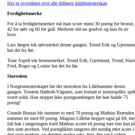
Her er oversikten over alle tidligere klubbmesterskap
Ferdighetsmerke
For å ta ferdighetsmerker må man score minst 30 poeng for bronse,
42 for sølv og 60 for gull. Merkene må tas gradvis og kun én av
hver.
Lars Jørgen tok sølvmerket denne gangen. Trond Erik og Gjermun
har det fra før.
Tone Aspeli tok bronsemerket. Trond Erik, Gjermund, Trond, Hans
Fred, Roger og Louise har det fra før.
Storeslem
I Norgesmesterskapet ble det storeslem fra Lillehammer denne
gangen. Torstein Høiholt-Vågsnes, som fortsatt er juniorspiller, spil
svært solid. Han stoppet ikke poengsankingen før han hadde 75
poeng!
Grunde Buraas ble nummer to med 70 poeng og Mathias Brænden
nummer tre med 69 poeng. Magnus Lillebø stoppet også på 69, me
falt bak i rangeringen fordi Mathias scoret ett poeng mer enn han p
den siste øvelsen. Ved poenglikhet rangeres det nemlig etter score i
den siste øvelsen, og deretter øvelse seks, fem, fire også videre.