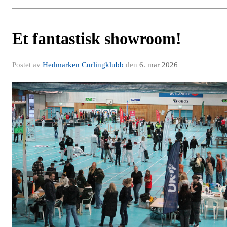
Et fantastisk showroom!
Postet av
Hedmarken Curlingklubb
den
6. mar 2026