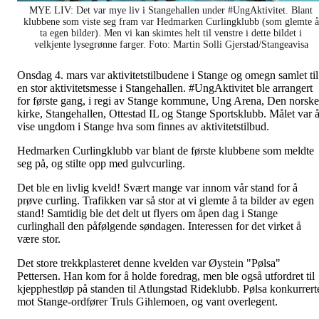
MYE LIV: Det var mye liv i Stangehallen under #UngAktivitet. Blant
klubbene som viste seg fram var Hedmarken Curlingklubb (som glemte å
ta egen bilder). Men vi kan skimtes helt til venstre i dette bildet i
velkjente lysegrønne farger. Foto: Martin Solli Gjerstad/Stangeavisa
Onsdag 4. mars var aktivitetstilbudene i Stange og omegn samlet til
en stor aktivitetsmesse i Stangehallen. #UngAktivitet ble arrangert
for første gang, i regi av Stange kommune, Ung Arena, Den norske
kirke, Stangehallen, Ottestad IL og Stange Sportsklubb. Målet var 
vise ungdom i Stange hva som finnes av aktivitetstilbud.
Hedmarken Curlingklubb var blant de første klubbene som meldte
seg på, og stilte opp med gulvcurling.
Det ble en livlig kveld! Svært mange var innom vår stand for å
prøve curling. Trafikken var så stor at vi glemte å ta bilder av egen
stand! Samtidig ble det delt ut flyers om åpen dag i Stange
curlinghall den påfølgende søndagen. Interessen for det virket å
være stor.
Det store trekkplasteret denne kvelden var Øystein "Pølsa"
Pettersen. Han kom for å holde foredrag, men ble også utfordret til
kjepphestløp på standen til Atlungstad Rideklubb. Pølsa konkurrert
mot Stange-ordfører Truls Gihlemoen, og vant overlegent.