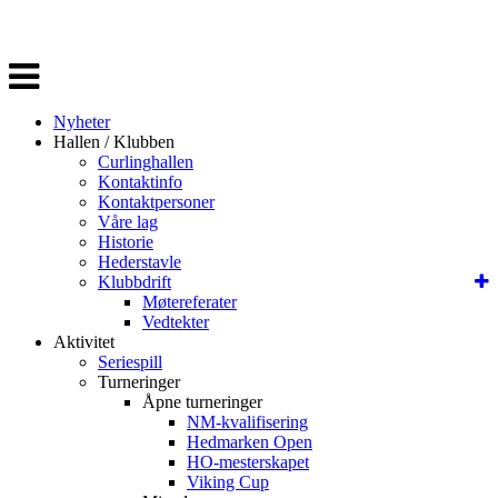
Veksle
navigasjon
Nyheter
Hallen / Klubben
Curlinghallen
Kontaktinfo
Kontaktpersoner
Våre lag
Historie
Hederstavle
Klubbdrift
Møtereferater
Vedtekter
Aktivitet
Seriespill
Turneringer
Åpne turneringer
NM-kvalifisering
Hedmarken Open
HO-mesterskapet
Viking Cup