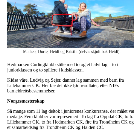
Matheo, Dorte, Heidi og Kristin (delvis skjult bak Heidi).
Hedmarken Curlingklubb stilte med to og et halvt lag – to i
juniorklassen og to spillere i kidsklassen.
Kidsa våre, Ludvig og Sejer, dannet lag sammen med barn fra
Lillehammer CK. Her ble det ikke ført resultater, etter NIFs
barneidrettsbestemmelser.
Norgesmesterskap
Så mange som 11 lag deltok i juniorenes konkurranse, der målet va
medalje. Fem klubber var representert. To lag fra Oppdal CK, to fr
Lillehammer CK, to fra Hedmarken CK, fire fra Trondheim CK og
et samarbeidslag fra Trondheim CK og Halden CC.