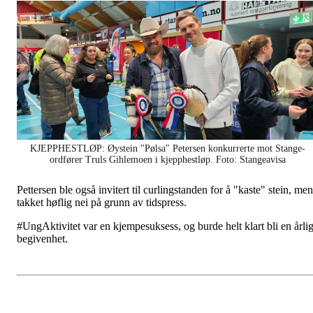
KJEPPHESTLØP: Øystein "Pølsa" Petersen konkurrerte mot Stange-
ordfører Truls Gihlemoen i kjepphestløp. Foto: Stangeavisa
Pettersen ble også invitert til curlingstanden for å "kaste" stein, men
takket høflig nei på grunn av tidspress.
#UngAktivitet var en kjempesuksess, og burde helt klart bli en årli
begivenhet.