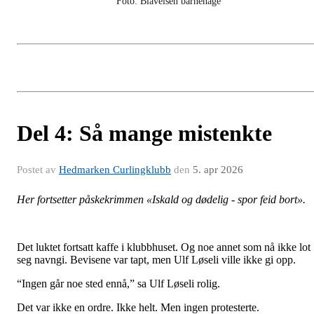
Foto: Blåveisen barnehage
Del 4: Så mange mistenkte
Postet av
Hedmarken Curlingklubb
den
5. apr 2026
Her fortsetter påskekrimmen «Iskald og dødelig - spor feid bort».
Det luktet fortsatt kaffe i klubbhuset. Og noe annet som nå ikke lot
seg navngi. Bevisene var tapt, men Ulf Løseli ville ikke gi opp.
“Ingen går noe sted ennå,” sa Ulf Løseli rolig.
Det var ikke en ordre. Ikke helt. Men ingen protesterte.