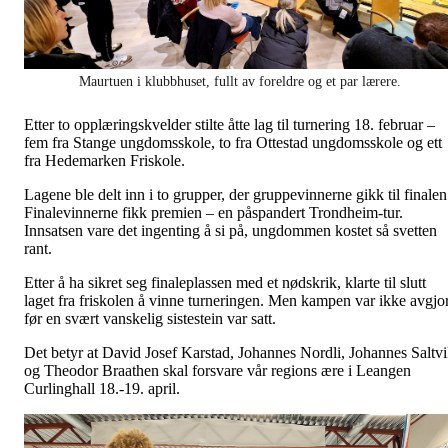
Maurtuen i klubbhuset, fullt av foreldre og et par lærere.
Etter to opplæringskvelder stilte åtte lag til turnering 18. februar –
fem fra Stange ungdomsskole, to fra Ottestad ungdomsskole og ett
fra Hedemarken Friskole.
Lagene ble delt inn i to grupper, der gruppevinnerne gikk til finalen
Finalevinnerne fikk premien – en påspandert Trondheim-tur.
Innsatsen vare det ingenting å si på, ungdommen kostet så svetten
rant.
Etter å ha sikret seg finaleplassen med et nødskrik, klarte til slutt
laget fra friskolen å vinne turneringen. Men kampen var ikke avgjor
før en svært vanskelig sistestein var satt.
Det betyr at David Josef Karstad, Johannes Nordli, Johannes Saltv
og Theodor Braathen skal forsvare vår regions ære i Leangen
Curlinghall 18.-19. april.