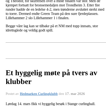
og Theodor, for skuffelsen over å miste finalen var stor. Men de
kjempet fortsatt for bronsemedaljen mot Trondheim 3. Etter fire
runder hadde de en ledelse 4-2, men trønderne avsluttet sterkt med
to toere. Dermed endte Green Team på den sure fjerdeplassen.
Lillehammer 2 slo Lillehammer 1 i finalen.
Begge våre lag kan se tilbake på et NM med topp innsats, stor
idrettsglede og veldig godt spill.
Et hyggelig møte på tvers av
klubber
Postet av
Hedmarken Curlingklubb
den
17. mar 2026
Lørdag 14. mars fikk vi hyggelig besøk i Stange curlinghall.