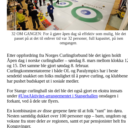
32 OM GANGEN: For å gjøre åpen dag så effektiv som mulig, ble det
passet på at det til enhver tid var 32 personer, full kapasitet, på isen
omgangen.
Etter oppfordring fra Norges Curlingforbund ble det igjen holdt
Åpen dag i norske curlinghaller – søndag 8. mars mellom klokka 1
og 15. Det samme ble gjort søndag 8. februar.
Curlingkommentatorene i både OL og Paralympics har i beste
sendetid snakket om folks mulighet til å prøve curling, og klubbene
har pushet budskapet ut i sosiale medier.
For Stange curlinghall sin del ble det også gjort en ekstra innsats
under
#UngAktivitet-arrangementet i Stangehallen
onsdagen i
forkant, ved å dele ute flyers.
En kombinasjon av disse grepene førte til at folk "rant" inn døra.
Nesten samtidig dukket over 100 personer opp – barn, ungdom og
voksne fra store deler av regionen, samt et par pensjonister helt fra
Kongsvinger.