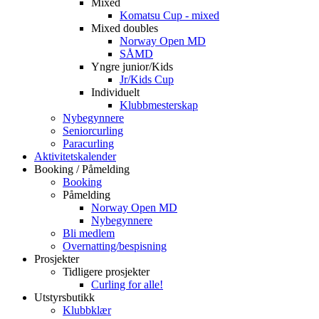
Mixed
Komatsu Cup - mixed
Mixed doubles
Norway Open MD
SÅMD
Yngre junior/Kids
Jr/Kids Cup
Individuelt
Klubbmesterskap
Nybegynnere
Seniorcurling
Paracurling
Aktivitetskalender
Booking / Påmelding
Booking
Påmelding
Norway Open MD
Nybegynnere
Bli medlem
Overnatting/bespisning
Prosjekter
Tidligere prosjekter
Curling for alle!
Utstyrsbutikk
Klubbklær