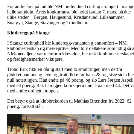
For andre året på rad ble NM i individuell curling arrangert i mang
halle samtidig. Årets konkurranse ble holdt lørdag 7. mars, på åtte
ulike steder – Bergen, Haugesund, Kristiansund, Lillehammer,
Snarøya, Stange, Stavanger og Trondheim.
Kinderegg på Stange
I Stange curlinghall ble kinderegg-varianten gjennomført – NM,
klubbmesterskap og merkeprøve. Med tolv deltakere som tidlig så a
NM-medaljene var utenfor rekkevidde, ble raskt klubbmesterskapet
og ferdighetsmerker viktigere.
Trond Erik fikk en dårlig start med to smultringer, men derfra
plukket han poeng jevnt og trutt. Ikke før hans 28. og siste stein ble
null notert igjen. Han endte på 46 poeng, og slo Lars Jørgen Aspeli
med ett poeng. Bak han igjen kom Gjermund Trøan med 44. Det v
med andre ord tett i toppen.
Det betyr også at klubbrekorden til Mathias Brænden fra 2022, 62
poeng, fortsatt står.