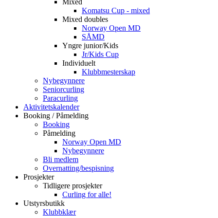
Mixed
Komatsu Cup - mixed
Mixed doubles
Norway Open MD
SÅMD
Yngre junior/Kids
Jr/Kids Cup
Individuelt
Klubbmesterskap
Nybegynnere
Seniorcurling
Paracurling
Aktivitetskalender
Booking / Påmelding
Booking
Påmelding
Norway Open MD
Nybegynnere
Bli medlem
Overnatting/bespisning
Prosjekter
Tidligere prosjekter
Curling for alle!
Utstyrsbutikk
Klubbklær