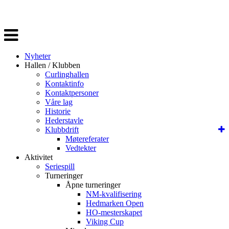
Veksle
navigasjon
Nyheter
Hallen / Klubben
Curlinghallen
Kontaktinfo
Kontaktpersoner
Våre lag
Historie
Hederstavle
Klubbdrift
Møtereferater
Vedtekter
Aktivitet
Seriespill
Turneringer
Åpne turneringer
NM-kvalifisering
Hedmarken Open
HO-mesterskapet
Viking Cup