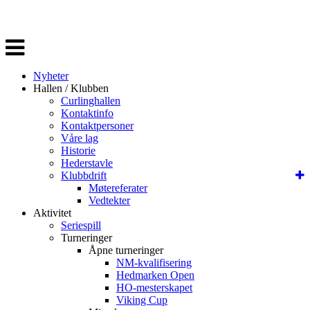
Veksle
navigasjon
Nyheter
Hallen / Klubben
Curlinghallen
Kontaktinfo
Kontaktpersoner
Våre lag
Historie
Hederstavle
Klubbdrift
Møtereferater
Vedtekter
Aktivitet
Seriespill
Turneringer
Åpne turneringer
NM-kvalifisering
Hedmarken Open
HO-mesterskapet
Viking Cup