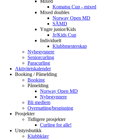
Mixed
Komatsu Cup - mixed
Mixed doubles
Norway Open MD
SÅMD
Yngre junior/Kids
Jr/Kids Cup
Individuelt
Klubbmesterskap
Nybegynnere
Seniorcurling
Paracurling
Aktivitetskalender
Booking / Påmelding
Booking
Påmelding
Norway Open MD
Nybegynnere
Bli medlem
Overnatting/bespisning
Prosjekter
Tidligere prosjekter
Curling for alle!
Utstyrsbutikk
Klubbklær