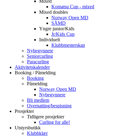
Mixed
Komatsu Cup - mixed
Mixed doubles
Norway Open MD
SÅMD
Yngre junior/Kids
Jr/Kids Cup
Individuelt
Klubbmesterskap
Nybegynnere
Seniorcurling
Paracurling
Aktivitetskalender
Booking / Påmelding
Booking
Påmelding
Norway Open MD
Nybegynnere
Bli medlem
Overnatting/bespisning
Prosjekter
Tidligere prosjekter
Curling for alle!
Utstyrsbutikk
Klubbklær