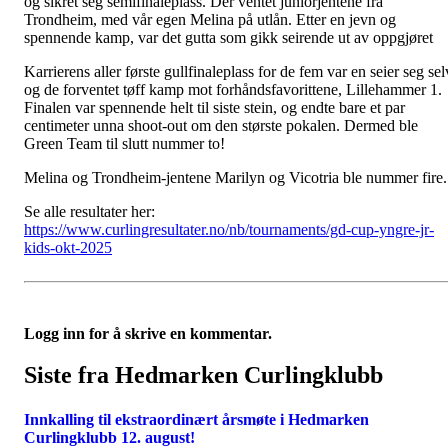
og sikret seg semifinaleplass. Der ventet juniorjentene fra
Trondheim, med vår egen Melina på utlån. Etter en jevn og
spennende kamp, var det gutta som gikk seirende ut av oppgjøret
Karrierens aller første gullfinaleplass for de fem var en seier seg sel
og de forventet tøff kamp mot forhåndsfavorittene, Lillehammer 1.
Finalen var spennende helt til siste stein, og endte bare et par
centimeter unna shoot-out om den største pokalen. Dermed ble
Green Team til slutt nummer to!
Melina og Trondheim-jentene Marilyn og Vicotria ble nummer fire.
Se alle resultater her:
https://www.curlingresultater.no/nb/tournaments/gd-cup-yngre-jr-
kids-okt-2025
Logg inn for å skrive en kommentar.
Siste fra Hedmarken Curlingklubb
Innkalling til ekstraordinært årsmøte i Hedmarken
Curlingklubb 12. august!