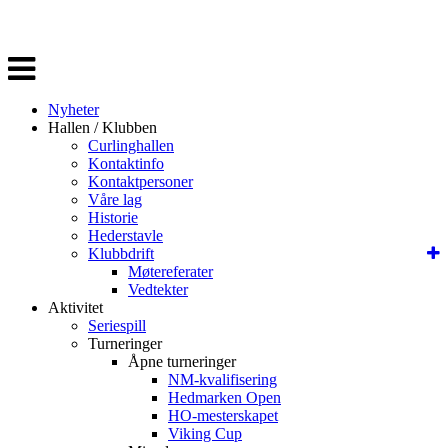
Veksle
navigasjon
Nyheter
Hallen / Klubben
Curlinghallen
Kontaktinfo
Kontaktpersoner
Våre lag
Historie
Hederstavle
Klubbdrift
Møtereferater
Vedtekter
Aktivitet
Seriespill
Turneringer
Åpne turneringer
NM-kvalifisering
Hedmarken Open
HO-mesterskapet
Viking Cup