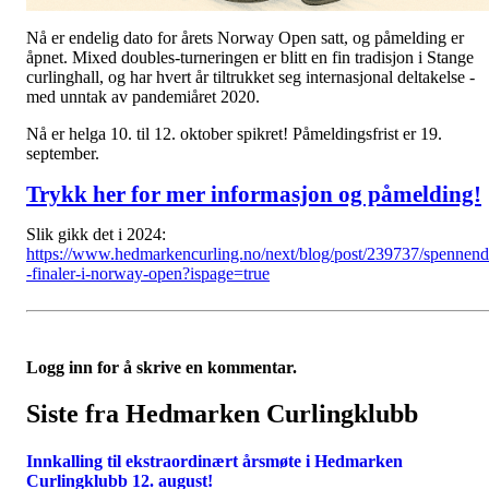
Nå er endelig dato for årets Norway Open satt, og påmelding er
åpnet. Mixed doubles-turneringen er blitt en fin tradisjon i Stange
curlinghall, og har hvert år tiltrukket seg internasjonal deltakelse -
med unntak av pandemiåret 2020.
Nå er helga 10. til 12. oktober spikret! Påmeldingsfrist er 19.
september.
Trykk her for mer informasjon og påmelding!
Slik gikk det i 2024:
https://www.hedmarkencurling.no/next/blog/post/239737/spennen
-finaler-i-norway-open?ispage=true
Logg inn for å skrive en kommentar.
Siste fra Hedmarken Curlingklubb
Innkalling til ekstraordinært årsmøte i Hedmarken
Curlingklubb 12. august!