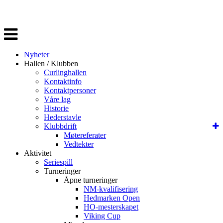
Veksle
navigasjon
Nyheter
Hallen / Klubben
Curlinghallen
Kontaktinfo
Kontaktpersoner
Våre lag
Historie
Hederstavle
Klubbdrift
Møtereferater
Vedtekter
Aktivitet
Seriespill
Turneringer
Åpne turneringer
NM-kvalifisering
Hedmarken Open
HO-mesterskapet
Viking Cup