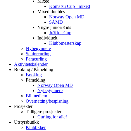
Mixed
Komatsu Cup - mixed
Mixed doubles
Norway Open MD
SÅMD
Yngre junior/Kids
Jr/Kids Cup
Individuelt
Klubbmesterskap
Nybegynnere
Seniorcurling
Paracurling
Aktivitetskalender
Booking / Påmelding
Booking
Påmelding
Norway Open MD
Nybegynnere
Bli medlem
Overnatting/bespisning
Prosjekter
Tidligere prosjekter
Curling for alle!
Utstyrsbutikk
Klubbklær