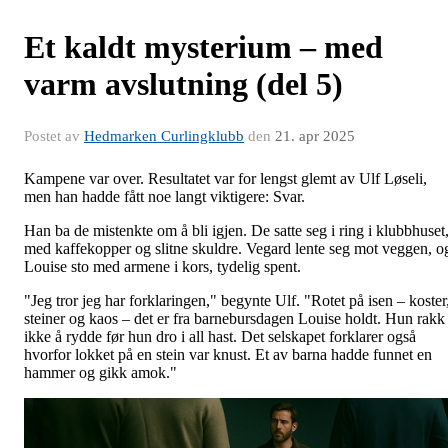
Et kaldt mysterium – med
varm avslutning (del 5)
Postet av
Hedmarken Curlingklubb
den
21. apr 2025
Kampene var over. Resultatet var for lengst glemt av Ulf Løseli,
men han hadde fått noe langt viktigere: Svar.
Han ba de mistenkte om å bli igjen. De satte seg i ring i klubbhuset
med kaffekopper og slitne skuldre. Vegard lente seg mot veggen, o
Louise sto med armene i kors, tydelig spent.
"Jeg tror jeg har forklaringen," begynte Ulf. "Rotet på isen – koster
steiner og kaos – det er fra barnebursdagen Louise holdt. Hun rakk
ikke å rydde før hun dro i all hast. Det selskapet forklarer også
hvorfor lokket på en stein var knust. Et av barna hadde funnet en
hammer og gikk amok."