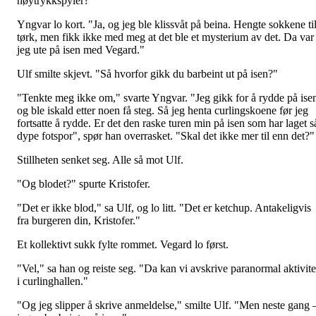
høytrykkspyler?"
Yngvar lo kort. "Ja, og jeg ble klissvåt på beina. Hengte sokkene ti
tørk, men fikk ikke med meg at det ble et mysterium av det. Da var
jeg ute på isen med Vegard."
Ulf smilte skjevt. "Så hvorfor gikk du barbeint ut på isen?"
"Tenkte meg ikke om," svarte Yngvar. "Jeg gikk for å rydde på ise
og ble iskald etter noen få steg. Så jeg henta curlingskoene før jeg
fortsatte å rydde. Er det den raske turen min på isen som har laget s
dype fotspor", spør han overrasket. "Skal det ikke mer til enn det?"
Stillheten senket seg. Alle så mot Ulf.
"Og blodet?" spurte Kristofer.
"Det er ikke blod," sa Ulf, og lo litt. "Det er ketchup. Antakeligvis
fra burgeren din, Kristofer."
Et kollektivt sukk fylte rommet. Vegard lo først.
"Vel," sa han og reiste seg. "Da kan vi avskrive paranormal aktivite
i curlinghallen."
"Og jeg slipper å skrive anmeldelse," smilte Ulf. "Men neste gang 