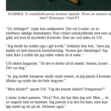
HAMMER: Er mørkkledd person kommer løpende. Hvem sin hammer er
dette? Illustrasjon: ChatGPT
"Oi, beklager!" ropte hun andpustent. Det var Louise, en av
klubbens stødige instruktører. Hun vinket unnskyldende mot isen o
gikk rett bort til styreleder Kristofer. Han sto ved siden av Ulf.
"Jeg skulle ha ryddet opp i går kveld," forklarte hun fort, "men jeg
hadde en helt sinnssyk barnebursdag. Nesten tjue åtteåringer! Jeg
rakk ikke å rydde før jeg måtte videre til et møte."
Ulf nikket langsomt. "Så det er derfor alt lå strødd. Steiner, koster
Det var deg."
"Ja, jeg trodde kampene skulle starte senere, så jeg planla å komme
tilbake og rydde før det hele begynte."
"Men blodet?" spurte Ulf. "Og det knuste lokket? Fotsporene?"
Louise rynket pannen. "Hva? Nei, det har ikke jeg sett. Men ... én
av ungene fant en hammer. Jeg prøvde å ta den fra ham, men han
løp rundt og slo på alt. Steinene også."