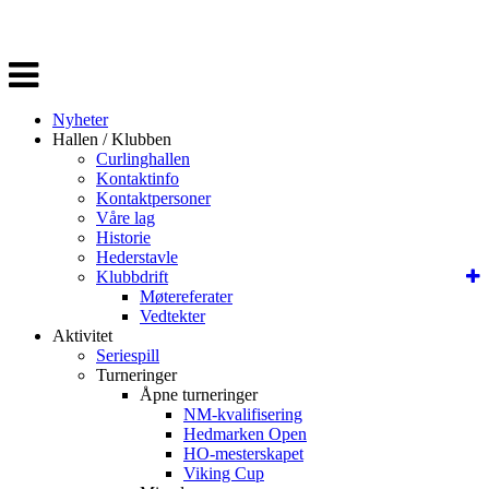
Veksle
navigasjon
Nyheter
Hallen / Klubben
Curlinghallen
Kontaktinfo
Kontaktpersoner
Våre lag
Historie
Hederstavle
Klubbdrift
Møtereferater
Vedtekter
Aktivitet
Seriespill
Turneringer
Åpne turneringer
NM-kvalifisering
Hedmarken Open
HO-mesterskapet
Viking Cup