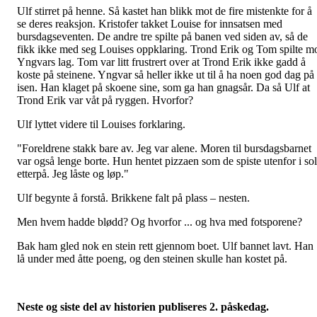
Ulf stirret på henne. Så kastet han blikk mot de fire mistenkte for å
se deres reaksjon. Kristofer takket Louise for innsatsen med
bursdagseventen. De andre tre spilte på banen ved siden av, så de
fikk ikke med seg Louises oppklaring. Trond Erik og Tom spilte m
Yngvars lag. Tom var litt frustrert over at Trond Erik ikke gadd å
koste på steinene. Yngvar så heller ikke ut til å ha noen god dag på
isen. Han klaget på skoene sine, som ga han gnagsår. Da så Ulf at
Trond Erik var våt på ryggen. Hvorfor?
Ulf lyttet videre til Louises forklaring.
"Foreldrene stakk bare av. Jeg var alene. Moren til bursdagsbarnet
var også lenge borte. Hun hentet pizzaen som de spiste utenfor i so
etterpå. Jeg låste og løp."
Ulf begynte å forstå. Brikkene falt på plass – nesten.
Men hvem hadde blødd? Og hvorfor ... og hva med fotsporene?
Bak ham gled nok en stein rett gjennom boet. Ulf bannet lavt. Han
lå under med åtte poeng, og den steinen skulle han kostet på.
Neste og siste del av historien publiseres 2. påskedag.