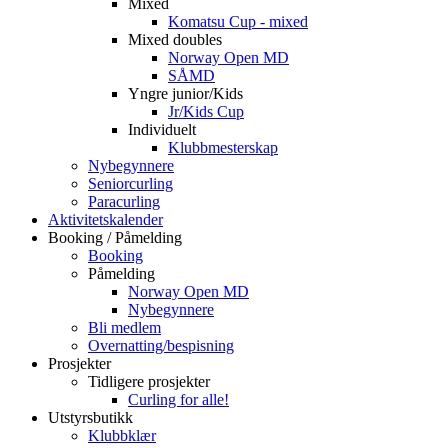
Mixed
Komatsu Cup - mixed
Mixed doubles
Norway Open MD
SÅMD
Yngre junior/Kids
Jr/Kids Cup
Individuelt
Klubbmesterskap
Nybegynnere
Seniorcurling
Paracurling
Aktivitetskalender
Booking / Påmelding
Booking
Påmelding
Norway Open MD
Nybegynnere
Bli medlem
Overnatting/bespisning
Prosjekter
Tidligere prosjekter
Curling for alle!
Utstyrsbutikk
Klubbklær