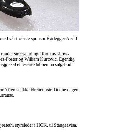
 med vår trofaste sponsor Rørlegger Arvid
under street-curling i form av show-
-Foster og William Kurtovic. Egentlig
llegg skal eliteserieklubben ha salgsbod
 for å fremsnakke idretten vår. Denne dagen
urranse.
ørseth, styreleder i HCK, til Stangeavisa.