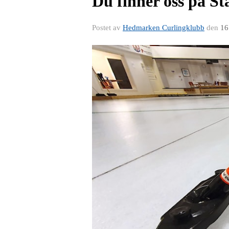
Du finner oss på S
Postet av
Hedmarken Curlingklubb
den
16