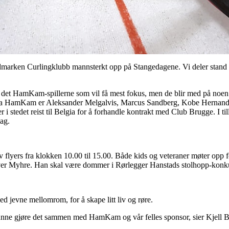
edmarken Curlingklubb mannsterkt opp på Stangedagene. Vi deler stand
det HamKam-spillerne som vil få mest fokus, men de blir med på noen r
 HamKam er Aleksander Melgalvis, Marcus Sandberg, Kobe Hernandez
i stedet reist til Belgia for å forhandle kontrakt med Club Brugge. I ti
ag.
 av flyers fra klokken 10.00 til 15.00. Både kids og veteraner møter opp
 Iver Myhre. Han skal være dommer i Rørlegger Hanstads stolhopp-konk
d jevne mellomrom, for å skape litt liv og røre.
 kunne gjøre det sammen med HamKam og vår felles sponsor, sier Kjell Bj