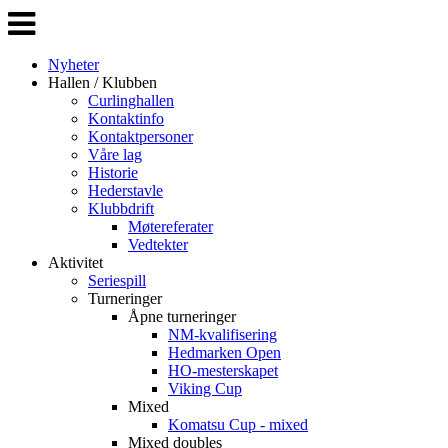
Veksle
navigasjon
Nyheter
Hallen / Klubben
Curlinghallen
Kontaktinfo
Kontaktpersoner
Våre lag
Historie
Hederstavle
Klubbdrift
Møtereferater
Vedtekter
Aktivitet
Seriespill
Turneringer
Åpne turneringer
NM-kvalifisering
Hedmarken Open
HO-mesterskapet
Viking Cup
Mixed
Komatsu Cup - mixed
Mixed doubles