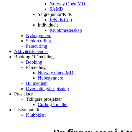
Norway Open MD
SÅMD
Yngre junior/Kids
Jr/Kids Cup
Individuelt
Klubbmesterskap
Nybegynnere
Seniorcurling
Paracurling
Aktivitetskalender
Booking / Påmelding
Booking
Påmelding
Norway Open MD
Nybegynnere
Bli medlem
Overnatting/bespisning
Prosjekter
Tidligere prosjekter
Curling for alle!
Utstyrsbutikk
Klubbklær