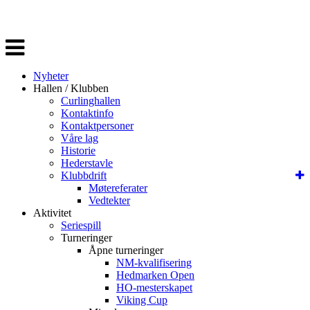
Veksle
navigasjon
Nyheter
Hallen / Klubben
Curlinghallen
Kontaktinfo
Kontaktpersoner
Våre lag
Historie
Hederstavle
Klubbdrift
Møtereferater
Vedtekter
Aktivitet
Seriespill
Turneringer
Åpne turneringer
NM-kvalifisering
Hedmarken Open
HO-mesterskapet
Viking Cup