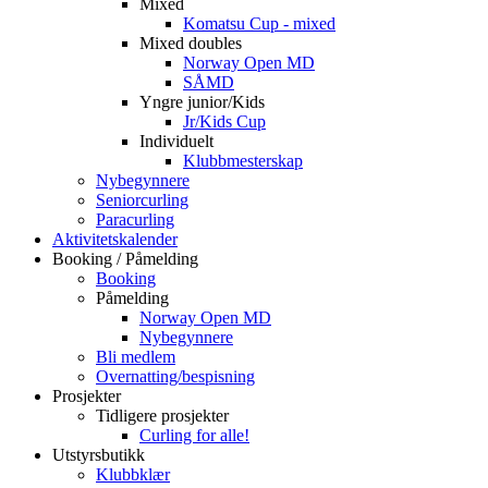
Mixed
Komatsu Cup - mixed
Mixed doubles
Norway Open MD
SÅMD
Yngre junior/Kids
Jr/Kids Cup
Individuelt
Klubbmesterskap
Nybegynnere
Seniorcurling
Paracurling
Aktivitetskalender
Booking / Påmelding
Booking
Påmelding
Norway Open MD
Nybegynnere
Bli medlem
Overnatting/bespisning
Prosjekter
Tidligere prosjekter
Curling for alle!
Utstyrsbutikk
Klubbklær