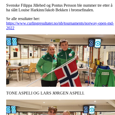
Svenske Filippa Jillehed og Pontus Persson ble nummer tre etter å
ha slått Louise Harkinn/Jakob Bekken i bronsefinalen.
Se alle resultater her:
https://www.curlingresultater.no/nb/tournaments/norway-open-md-
2022
TONE ASPELI OG LARS JØRGEN ASPELI.