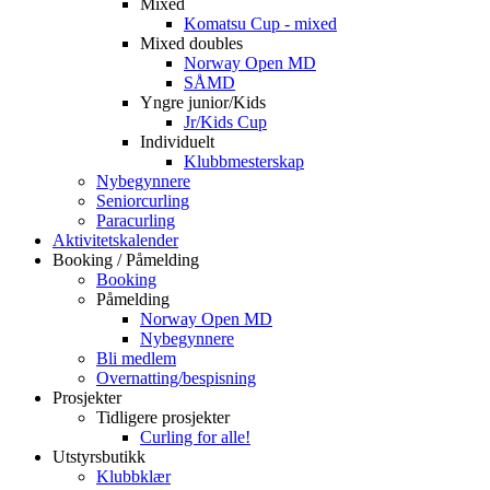
Mixed
Komatsu Cup - mixed
Mixed doubles
Norway Open MD
SÅMD
Yngre junior/Kids
Jr/Kids Cup
Individuelt
Klubbmesterskap
Nybegynnere
Seniorcurling
Paracurling
Aktivitetskalender
Booking / Påmelding
Booking
Påmelding
Norway Open MD
Nybegynnere
Bli medlem
Overnatting/bespisning
Prosjekter
Tidligere prosjekter
Curling for alle!
Utstyrsbutikk
Klubbklær