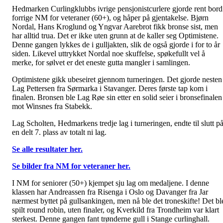
Hedmarken Curlingklubbs ivrige pensjonistcurlere gjorde rent bord
forrige NM for veteraner (60+), og håper på gjentakelse. Bjørn
Nordal, Hans Kroglund og Yngvar Aarebrot fikk bronse sist, men
har alltid trua. Det er ikke uten grunn at de kaller seg Optimistene.
Denne gangen lykkes de i gulljakten, slik de også gjorde i for to år
siden. Likevel uttrykket Nordal noe skuffelse, spøkefullt vel å
merke, for sølvet er det eneste gutta mangler i samlingen.
Optimistene gikk ubeseiret gjennom turneringen. Det gjorde nesten
Lag Pettersen fra Sørmarka i Stavanger. Deres første tap kom i
finalen. Bronsen ble Lag Røe sin etter en solid seier i bronsefinalen
mot Winsnes fra Stabekk.
Lag Scholten, Hedmarkens tredje lag i turneringen, endte til slutt p
en delt 7. plass av totalt ni lag.
Se alle resultater her.
Se bilder fra NM for veteraner her.
I NM for seniorer (50+) kjempet sju lag om medaljene. I denne
klassen har Andreassen fra Risenga i Oslo og Davanger fra Jar
nærmest byttet på gullsankingen, men nå ble det troneskifte! Det bl
spilt round robin, uten finaler, og Kverkild fra Trondheim var klart
sterkest. Denne gangen fant trønderne gull i Stange curlinghall.