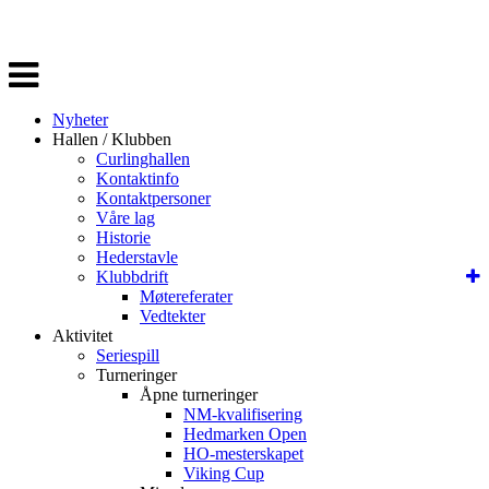
Veksle
navigasjon
Nyheter
Hallen / Klubben
Curlinghallen
Kontaktinfo
Kontaktpersoner
Våre lag
Historie
Hederstavle
Klubbdrift
Møtereferater
Vedtekter
Aktivitet
Seriespill
Turneringer
Åpne turneringer
NM-kvalifisering
Hedmarken Open
HO-mesterskapet
Viking Cup