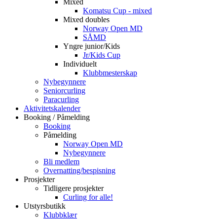
Mixed
Komatsu Cup - mixed
Mixed doubles
Norway Open MD
SÅMD
Yngre junior/Kids
Jr/Kids Cup
Individuelt
Klubbmesterskap
Nybegynnere
Seniorcurling
Paracurling
Aktivitetskalender
Booking / Påmelding
Booking
Påmelding
Norway Open MD
Nybegynnere
Bli medlem
Overnatting/bespisning
Prosjekter
Tidligere prosjekter
Curling for alle!
Utstyrsbutikk
Klubbklær