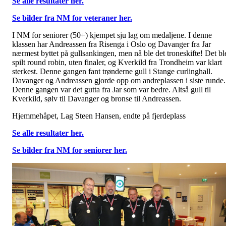
Se alle resultater her.
Se bilder fra NM for veteraner her.
I NM for seniorer (50+) kjempet sju lag om medaljene. I denne
klassen har Andreassen fra Risenga i Oslo og Davanger fra Jar
nærmest byttet på gullsankingen, men nå ble det troneskifte! Det bl
spilt round robin, uten finaler, og Kverkild fra Trondheim var klart
sterkest. Denne gangen fant trønderne gull i Stange curlinghall.
Davanger og Andreassen gjorde opp om andreplassen i siste runde.
Denne gangen var det gutta fra Jar som var bedre. Altså gull til
Kverkild, sølv til Davanger og bronse til Andreassen.
Hjemmehåpet, Lag Steen Hansen, endte på fjerdeplass
Se alle resultater her.
Se bilder fra NM for seniorer her.