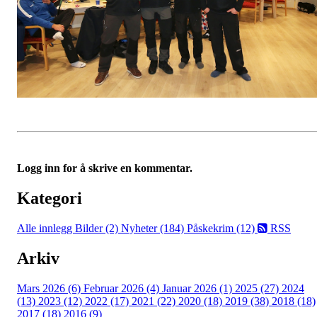
Logg inn for å skrive en kommentar.
Kategori
Alle innlegg
Bilder (2)
Nyheter (184)
Påskekrim (12)
RSS
Arkiv
Mars 2026 (6)
Februar 2026 (4)
Januar 2026 (1)
2025 (27)
2024
(13)
2023 (12)
2022 (17)
2021 (22)
2020 (18)
2019 (38)
2018 (18)
2017 (18)
2016 (9)