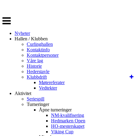
Veksle
navigasjon
Nyheter
Hallen / Klubben
Curlinghallen
Kontaktinfo
Kontaktpersoner
Våre lag
Historie
Hederstavle
Klubbdrift
Møtereferater
Vedtekter
Aktivitet
Seriespill
Turneringer
Åpne turneringer
NM-kvalifisering
Hedmarken Open
HO-mesterskapet
Viking Cup