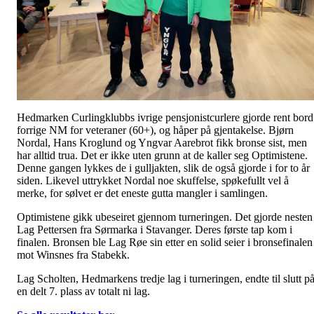
Hedmarken Curlingklubbs ivrige pensjonistcurlere gjorde rent bord
forrige NM for veteraner (60+), og håper på gjentakelse. Bjørn
Nordal, Hans Kroglund og Yngvar Aarebrot fikk bronse sist, men
har alltid trua. Det er ikke uten grunn at de kaller seg Optimistene.
Denne gangen lykkes de i gulljakten, slik de også gjorde i for to år
siden. Likevel uttrykket Nordal noe skuffelse, spøkefullt vel å
merke, for sølvet er det eneste gutta mangler i samlingen.
Optimistene gikk ubeseiret gjennom turneringen. Det gjorde nesten
Lag Pettersen fra Sørmarka i Stavanger. Deres første tap kom i
finalen. Bronsen ble Lag Røe sin etter en solid seier i bronsefinalen
mot Winsnes fra Stabekk.
Lag Scholten, Hedmarkens tredje lag i turneringen, endte til slutt p
en delt 7. plass av totalt ni lag.