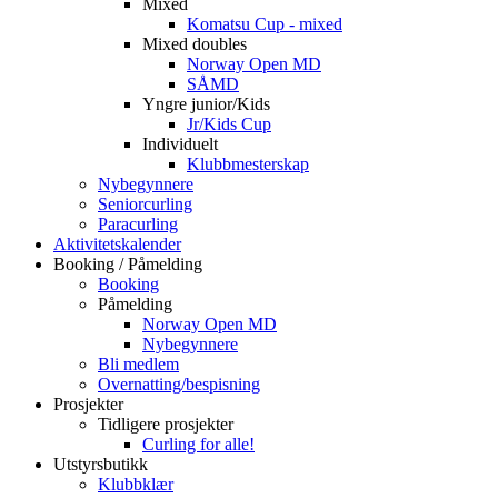
Mixed
Komatsu Cup - mixed
Mixed doubles
Norway Open MD
SÅMD
Yngre junior/Kids
Jr/Kids Cup
Individuelt
Klubbmesterskap
Nybegynnere
Seniorcurling
Paracurling
Aktivitetskalender
Booking / Påmelding
Booking
Påmelding
Norway Open MD
Nybegynnere
Bli medlem
Overnatting/bespisning
Prosjekter
Tidligere prosjekter
Curling for alle!
Utstyrsbutikk
Klubbklær