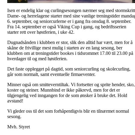
Isen er endelig klar og curlingsesongen nærmer seg med stormskritt
Dame- og herrelagene starter med sine vanlige treningstider manda
6. september, og seniorcurlerne er i gang fra onsdag 8. september.
Fra 14. september er også Viking Cup i gang, og bedriftsserien
starter rett over høstferien, i uke 42.
Dugnadsånden i klubben er stor, slik den alltid har vært, men for å
skåne de frivillige mest mulig i starten av en lang sesong, ber
klubben om at treningstider bookes i tidsrommet 17.00 til 23.00 på
hverdager til og med høstferien.
Det faste opplegget på dagtid, som seniorcurling og skolecurling,
går som normalt, samt eventuelle firmaeventer.
Minner også om smitteverntiltak. Vi fortsetter og sprite hender, sko,
koster og steiner. Munnbind er ikke påkrevd, men for det er
tilgjengelig ved inngangen for de som ønsker å bruke det. Hold
avstand!
Vi gleder oss til det som forhåpentligvis blir en tilnærmet normal
sesong.
Mvh. Styret