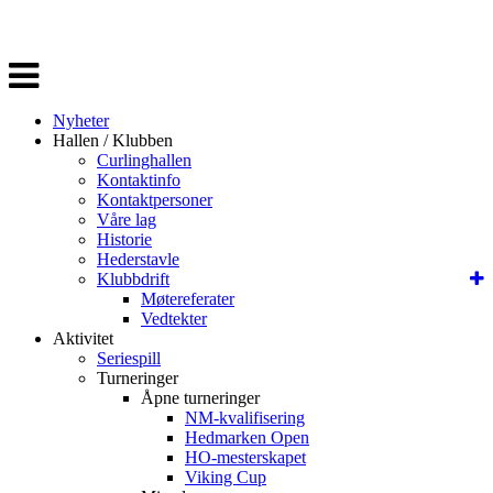
Veksle
navigasjon
Nyheter
Hallen / Klubben
Curlinghallen
Kontaktinfo
Kontaktpersoner
Våre lag
Historie
Hederstavle
Klubbdrift
Møtereferater
Vedtekter
Aktivitet
Seriespill
Turneringer
Åpne turneringer
NM-kvalifisering
Hedmarken Open
HO-mesterskapet
Viking Cup