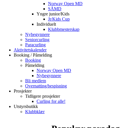
Norway Open MD
SÅMD
Yngre junior/Kids
Jr/Kids Cup
Individuelt
Klubbmesterskap
Nybegynnere
Seniorcurling
Paracurling
Aktivitetskalender
Booking / Påmelding
Booking
Påmelding
Norway Open MD
Nybegynnere
Bli medlem
Overnatting/bespisning
Prosjekter
Tidligere prosjekter
Curling for alle!
Utstyrsbutikk
Klubbklær