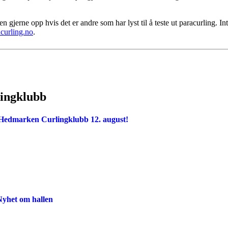
.
n gjerne opp hvis det er andre som har lyst til å teste ut paracurling. Int
urling.no
.
lingklubb
i Hedmarken Curlingklubb 12. august!
yhet om hallen