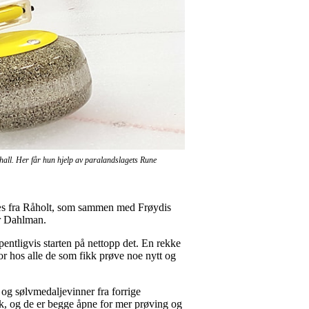
all. Her får hun hjelp av paralandslagets Rune
næs fra Råholt, som sammen med Frøydis
er Dahlman.
ntligvis starten på nettopp det. En rekke
or hos alle de som fikk prøve noe nytt og
 og sølvmedaljevinner fra forrige
k, og de er begge åpne for mer prøving og