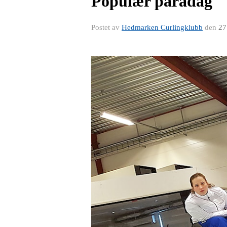
Populær paradag
Postet av
Hedmarken Curlingklubb
den
27