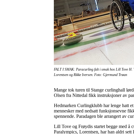
FALT I SMAK: Paracurling falt i smak hos Lill Tove H.
Lorentsen og Rikke Iversen. Foto: Gjermund Trøan
Mange tok turen til Stange curlinghall l
Olsen fra Nittedal fikk instruksjoner av p
Hedmarken Curlingklubb har lenge hatt et 
mennesker med nedsatt funksjonsevne fikk p
spennende. Paradagen ble arrangert av cur
Lill Tove og Frøydis startet begge med å cu
Paralympics, Lorentsen, har han aldri set