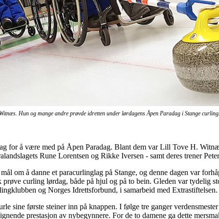
 Witnæs. Hun og mange andre prøvde idretten under lørdagens Åpen Paradag i Stange curlingh
ørdag for å være med på Åpen Paradag. Blant dem var Lill Tove H. Wit
aralandslagets Rune Lorentsen og Rikke Iversen - samt deres trener Pet
mål om å danne et paracurlinglag på Stange, og denne dagen var forhåpe
røve curling lørdag, både på hjul og på to bein. Gleden var tydelig st
lingklubben og Norges Idrettsforbund, i samarbeid med Extrastiftelsen.
rle sine første steiner inn på knappen. I følge tre ganger verdensmester
t lignende prestasjon av nybegynnere. For de to damene ga dette mersma