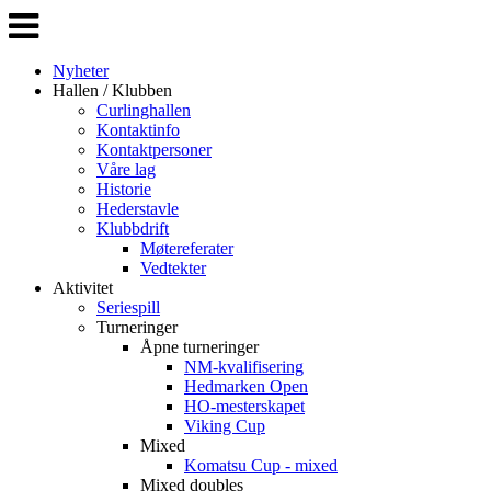
Veksle
navigasjon
Nyheter
Hallen / Klubben
Curlinghallen
Kontaktinfo
Kontaktpersoner
Våre lag
Historie
Hederstavle
Klubbdrift
Møtereferater
Vedtekter
Aktivitet
Seriespill
Turneringer
Åpne turneringer
NM-kvalifisering
Hedmarken Open
HO-mesterskapet
Viking Cup
Mixed
Komatsu Cup - mixed
Mixed doubles