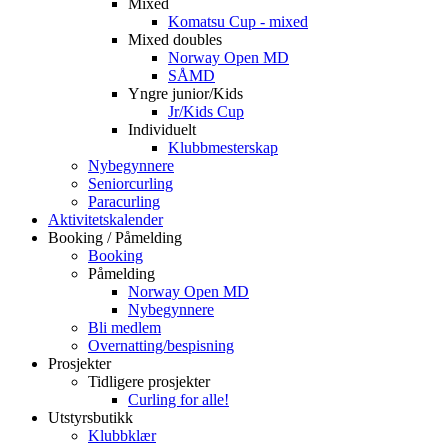
Mixed
Komatsu Cup - mixed
Mixed doubles
Norway Open MD
SÅMD
Yngre junior/Kids
Jr/Kids Cup
Individuelt
Klubbmesterskap
Nybegynnere
Seniorcurling
Paracurling
Aktivitetskalender
Booking / Påmelding
Booking
Påmelding
Norway Open MD
Nybegynnere
Bli medlem
Overnatting/bespisning
Prosjekter
Tidligere prosjekter
Curling for alle!
Utstyrsbutikk
Klubbklær