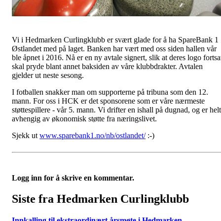
Vi i Hedmarken Curlingklubb er svært glade for å ha SpareBank 1
Østlandet med på laget. Banken har vært med oss siden hallen vår
ble åpnet i 2016. Nå er en ny avtale signert, slik at deres logo fortsa
skal pryde blant annet baksiden av våre klubbdrakter. Avtalen
gjelder ut neste sesong.
I fotballen snakker man om supporterne på tribuna som den 12.
mann. For oss i HCK er det sponsorene som er våre nærmeste
støttespillere - vår 5. mann. Vi drifter en ishall på dugnad, og er helt
avhengig av økonomisk støtte fra næringslivet.
Sjekk ut
www.sparebank1.no/nb/ostlandet/
:-)
Logg inn for å skrive en kommentar.
Siste fra Hedmarken Curlingklubb
Innkalling til ekstraordinært årsmøte i Hedmarken