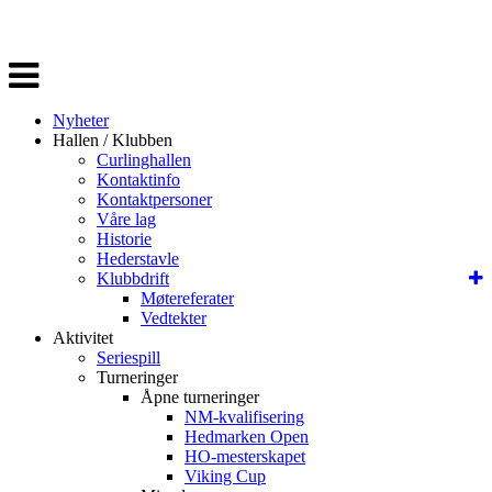
Veksle
navigasjon
Nyheter
Hallen / Klubben
Curlinghallen
Kontaktinfo
Kontaktpersoner
Våre lag
Historie
Hederstavle
Klubbdrift
Møtereferater
Vedtekter
Aktivitet
Seriespill
Turneringer
Åpne turneringer
NM-kvalifisering
Hedmarken Open
HO-mesterskapet
Viking Cup