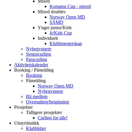
Mixed
Komatsu Cup - mixed
Mixed doubles
Norway Open MD
SÅMD
Yngre junior/Kids
Jr/Kids Cup
Individuelt
Klubbmesterskap
Nybegynnere
Seniorcurling
Paracurling
Aktivitetskalender
Booking / Påmelding
Booking
Påmelding
Norway Open MD
Nybegynnere
Bli medlem
Overnatting/bespisning
Prosjekter
Tidligere prosjekter
Curling for alle!
Utstyrsbutikk
Klubbklær