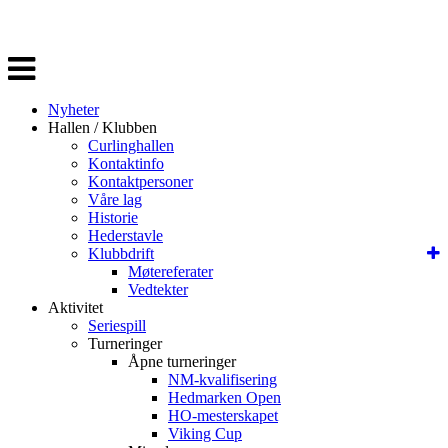
Veksle
navigasjon
Nyheter
Hallen / Klubben
Curlinghallen
Kontaktinfo
Kontaktpersoner
Våre lag
Historie
Hederstavle
Klubbdrift
Møtereferater
Vedtekter
Aktivitet
Seriespill
Turneringer
Åpne turneringer
NM-kvalifisering
Hedmarken Open
HO-mesterskapet
Viking Cup