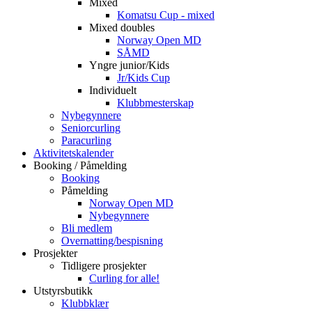
Mixed
Komatsu Cup - mixed
Mixed doubles
Norway Open MD
SÅMD
Yngre junior/Kids
Jr/Kids Cup
Individuelt
Klubbmesterskap
Nybegynnere
Seniorcurling
Paracurling
Aktivitetskalender
Booking / Påmelding
Booking
Påmelding
Norway Open MD
Nybegynnere
Bli medlem
Overnatting/bespisning
Prosjekter
Tidligere prosjekter
Curling for alle!
Utstyrsbutikk
Klubbklær