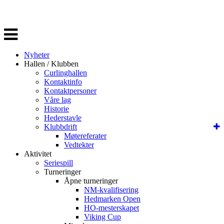
Veksle
navigasjon
Nyheter
Hallen / Klubben
Curlinghallen
Kontaktinfo
Kontaktpersoner
Våre lag
Historie
Hederstavle
Klubbdrift
Møtereferater
Vedtekter
Aktivitet
Seriespill
Turneringer
Åpne turneringer
NM-kvalifisering
Hedmarken Open
HO-mesterskapet
Viking Cup