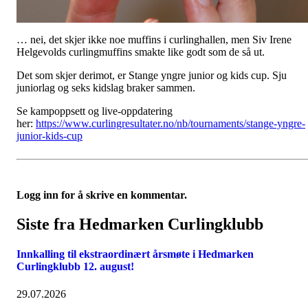
… nei, det skjer ikke noe muffins i curlinghallen, men Siv Irene
Helgevolds curlingmuffins smakte like godt som de så ut.
Det som skjer derimot, er Stange yngre junior og kids cup. Sju
juniorlag og seks kidslag braker sammen.
Se kampoppsett og live-oppdatering
her:
https://www.curlingresultater.no/nb/tournaments/stange-yngre-
junior-kids-cup
Logg inn for å skrive en kommentar.
Siste fra Hedmarken Curlingklubb
Innkalling til ekstraordinært årsmøte i Hedmarken
Curlingklubb 12. august!
29.07.2026