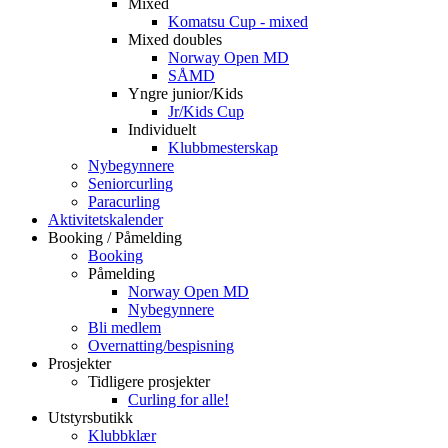
Mixed
Komatsu Cup - mixed
Mixed doubles
Norway Open MD
SÅMD
Yngre junior/Kids
Jr/Kids Cup
Individuelt
Klubbmesterskap
Nybegynnere
Seniorcurling
Paracurling
Aktivitetskalender
Booking / Påmelding
Booking
Påmelding
Norway Open MD
Nybegynnere
Bli medlem
Overnatting/bespisning
Prosjekter
Tidligere prosjekter
Curling for alle!
Utstyrsbutikk
Klubbklær