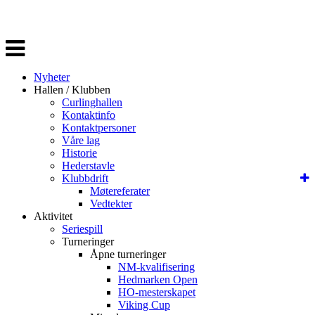
Veksle
navigasjon
Nyheter
Hallen / Klubben
Curlinghallen
Kontaktinfo
Kontaktpersoner
Våre lag
Historie
Hederstavle
Klubbdrift
Møtereferater
Vedtekter
Aktivitet
Seriespill
Turneringer
Åpne turneringer
NM-kvalifisering
Hedmarken Open
HO-mesterskapet
Viking Cup