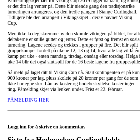
Påmeldingsskjemaet for Viking Cup 2019 ligger nå klart, og kansk
er det ditt lag venter på. Dette blir niende gang den tradisjonsrike
turneringen arrangeres, og den tredje gangen i Stange Curlinghall.
Tidligere ble den arrangert i Vikingskipet - derav navnet Viking
Cup.
Men ikke la deg skremme av den skumle vikingen på bildet, for all
deltakerne er snille gutter og jenter. Dette er først og fremst en sosia
turnering. Lagene seedes og trekkes i grupper på fire. Det blir spilt
gruppekamper fordelt på ukene 12, 13 og 14, hvor alle lag vil få én
kamp per uke - enten mandag, tirsdag, onsdag eller torsdag. Helga 
uke 14 blir det også sluttspill for de 16 beste lagene fra gruppespille
Så meld på laget ditt til Viking Cup nå. Startkontingenten er på kun
900 kroner per lag, pluss skoleie på 20 kroner per gang for de som
ikke har egne sko. Lån av koster og hodebeskyttelse koster ingen
ting. Påmelding skjer via lenken under. Frist er 22. februar.
PÅMELDING HER
Logg inn for å skrive en kommentar.
Siste fra Hedmarken Curlingklubb