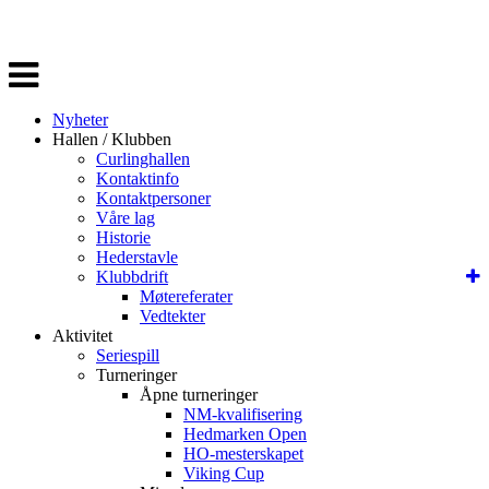
Veksle
navigasjon
Nyheter
Hallen / Klubben
Curlinghallen
Kontaktinfo
Kontaktpersoner
Våre lag
Historie
Hederstavle
Klubbdrift
Møtereferater
Vedtekter
Aktivitet
Seriespill
Turneringer
Åpne turneringer
NM-kvalifisering
Hedmarken Open
HO-mesterskapet
Viking Cup