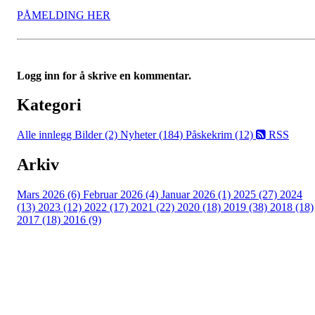
PÅMELDING HER
Logg inn for å skrive en kommentar.
Kategori
Alle innlegg
Bilder (2)
Nyheter (184)
Påskekrim (12)
RSS
Arkiv
Mars 2026 (6)
Februar 2026 (4)
Januar 2026 (1)
2025 (27)
2024
(13)
2023 (12)
2022 (17)
2021 (22)
2020 (18)
2019 (38)
2018 (18)
2017 (18)
2016 (9)