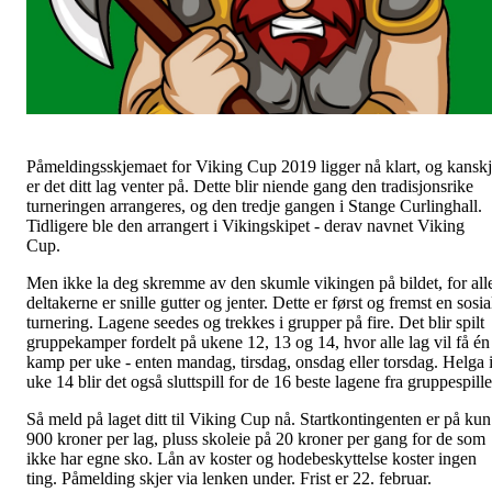
Påmeldingsskjemaet for Viking Cup 2019 ligger nå klart, og kansk
er det ditt lag venter på. Dette blir niende gang den tradisjonsrike
turneringen arrangeres, og den tredje gangen i Stange Curlinghall.
Tidligere ble den arrangert i Vikingskipet - derav navnet Viking
Cup.
Men ikke la deg skremme av den skumle vikingen på bildet, for all
deltakerne er snille gutter og jenter. Dette er først og fremst en sosia
turnering. Lagene seedes og trekkes i grupper på fire. Det blir spilt
gruppekamper fordelt på ukene 12, 13 og 14, hvor alle lag vil få én
kamp per uke - enten mandag, tirsdag, onsdag eller torsdag. Helga 
uke 14 blir det også sluttspill for de 16 beste lagene fra gruppespille
Så meld på laget ditt til Viking Cup nå. Startkontingenten er på kun
900 kroner per lag, pluss skoleie på 20 kroner per gang for de som
ikke har egne sko. Lån av koster og hodebeskyttelse koster ingen
ting. Påmelding skjer via lenken under. Frist er 22. februar.