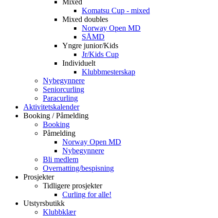
Mixed
Komatsu Cup - mixed
Mixed doubles
Norway Open MD
SÅMD
Yngre junior/Kids
Jr/Kids Cup
Individuelt
Klubbmesterskap
Nybegynnere
Seniorcurling
Paracurling
Aktivitetskalender
Booking / Påmelding
Booking
Påmelding
Norway Open MD
Nybegynnere
Bli medlem
Overnatting/bespisning
Prosjekter
Tidligere prosjekter
Curling for alle!
Utstyrsbutikk
Klubbklær