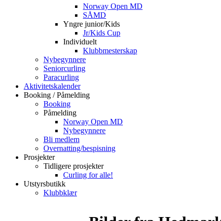
Norway Open MD
SÅMD
Yngre junior/Kids
Jr/Kids Cup
Individuelt
Klubbmesterskap
Nybegynnere
Seniorcurling
Paracurling
Aktivitetskalender
Booking / Påmelding
Booking
Påmelding
Norway Open MD
Nybegynnere
Bli medlem
Overnatting/bespisning
Prosjekter
Tidligere prosjekter
Curling for alle!
Utstyrsbutikk
Klubbklær