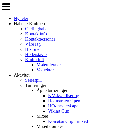
Veksle
navigasjon
Nyheter
Hallen / Klubben
Curlinghallen
Kontaktinfo
Kontaktpersoner
Våre lag
Historie
Hederstavle
Klubbdrift
Møtereferater
Vedtekter
Aktivitet
Seriespill
Turneringer
Åpne turneringer
NM-kvalifisering
Hedmarken Open
HO-mesterskapet
Viking Cup
Mixed
Komatsu Cup - mixed
Mixed doubles