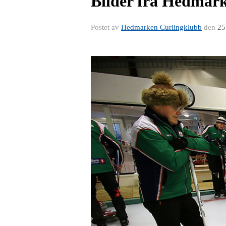
Bilder fra Hedmar
Postet av
Hedmarken Curlingklubb
den
25