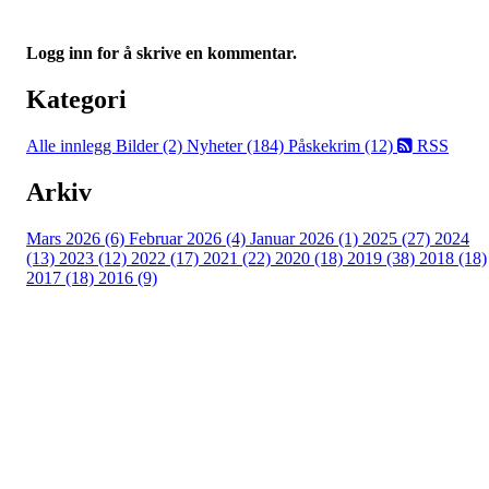
Logg inn for å skrive en kommentar.
Kategori
Alle innlegg
Bilder (2)
Nyheter (184)
Påskekrim (12)
RSS
Arkiv
Mars 2026 (6)
Februar 2026 (4)
Januar 2026 (1)
2025 (27)
2024
(13)
2023 (12)
2022 (17)
2021 (22)
2020 (18)
2019 (38)
2018 (18)
2017 (18)
2016 (9)