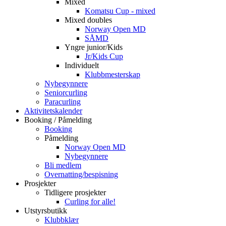
Mixed
Komatsu Cup - mixed
Mixed doubles
Norway Open MD
SÅMD
Yngre junior/Kids
Jr/Kids Cup
Individuelt
Klubbmesterskap
Nybegynnere
Seniorcurling
Paracurling
Aktivitetskalender
Booking / Påmelding
Booking
Påmelding
Norway Open MD
Nybegynnere
Bli medlem
Overnatting/bespisning
Prosjekter
Tidligere prosjekter
Curling for alle!
Utstyrsbutikk
Klubbklær