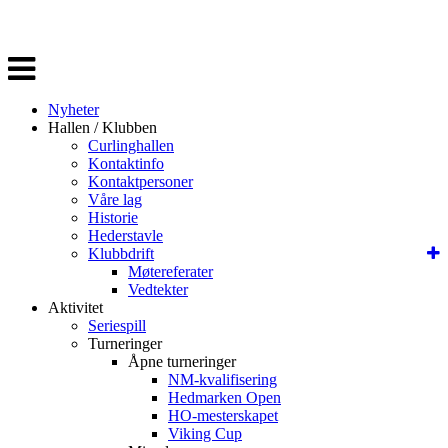
Veksle
navigasjon
Nyheter
Hallen / Klubben
Curlinghallen
Kontaktinfo
Kontaktpersoner
Våre lag
Historie
Hederstavle
Klubbdrift
Møtereferater
Vedtekter
Aktivitet
Seriespill
Turneringer
Åpne turneringer
NM-kvalifisering
Hedmarken Open
HO-mesterskapet
Viking Cup