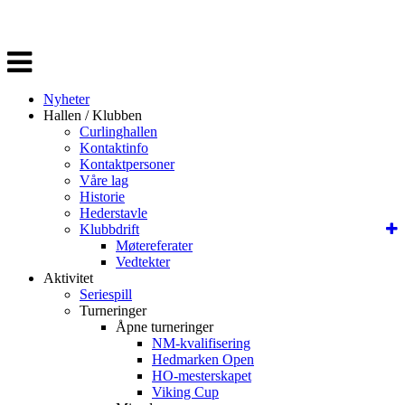
Veksle
navigasjon
Nyheter
Hallen / Klubben
Curlinghallen
Kontaktinfo
Kontaktpersoner
Våre lag
Historie
Hederstavle
Klubbdrift
Møtereferater
Vedtekter
Aktivitet
Seriespill
Turneringer
Åpne turneringer
NM-kvalifisering
Hedmarken Open
HO-mesterskapet
Viking Cup