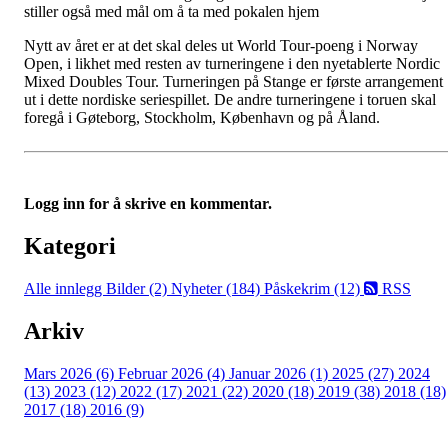
stiller også med mål om å ta med pokalen hjem
Nytt av året er at det skal deles ut World Tour-poeng i Norway
Open, i likhet med resten av turneringene i den nyetablerte Nordic
Mixed Doubles Tour. Turneringen på Stange er første arrangement
ut i dette nordiske seriespillet. De andre turneringene i toruen skal
foregå i Gøteborg, Stockholm, København og på Åland.
Logg inn for å skrive en kommentar.
Kategori
Alle innlegg
Bilder (2)
Nyheter (184)
Påskekrim (12)
RSS
Arkiv
Mars 2026 (6)
Februar 2026 (4)
Januar 2026 (1)
2025 (27)
2024
(13)
2023 (12)
2022 (17)
2021 (22)
2020 (18)
2019 (38)
2018 (18)
2017 (18)
2016 (9)