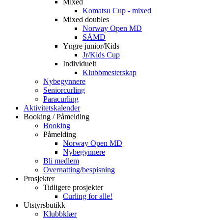
Mixed
Komatsu Cup - mixed
Mixed doubles
Norway Open MD
SÅMD
Yngre junior/Kids
Jr/Kids Cup
Individuelt
Klubbmesterskap
Nybegynnere
Seniorcurling
Paracurling
Aktivitetskalender
Booking / Påmelding
Booking
Påmelding
Norway Open MD
Nybegynnere
Bli medlem
Overnatting/bespisning
Prosjekter
Tidligere prosjekter
Curling for alle!
Utstyrsbutikk
Klubbklær