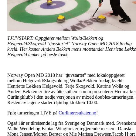
TJUVSTART: Oppgjøret mellom Wolla/Bekken og
Helgevold/Skogvold "tjuvstartet" Norway Open MD 2018 fredag
kveld. Her koster Anders Bekken mens motstander Henriette Løkk
Helgevold tenker på neste trekk.
Norway Open MD 2018 har "tjuvstartet" med lokaloppgjøret
mellom Helgevold/Skogvold og Wolla/Bekken fredag kveld.
Henriette Løkken Helgevold, Terje Skogvold, Katrine Wolla og
Anders Bekken er fire av åtte spillere som representerer Hedmarke
Curlingklubb i den tredje versjonen av mixed doubles-turneringen.
Resten av lagene starter i lørdag klokken 10.00.
Følg turneringen LIVE på
Curlingresultater.no
!
Også i år er tilreisende lag fra Sverige og Danmark med. Svensken
Malin Wendel og Fabian Wingfors er regjerende mestere. Danske
Mona Jensen/Morten Berger og Mie Marissa Drewsen/Jacob Hjort