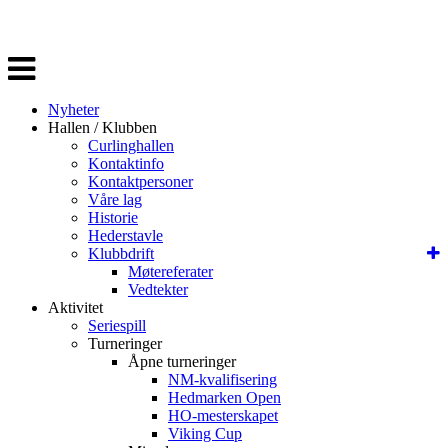
Veksle
navigasjon
Nyheter
Hallen / Klubben
Curlinghallen
Kontaktinfo
Kontaktpersoner
Våre lag
Historie
Hederstavle
Klubbdrift
Møtereferater
Vedtekter
Aktivitet
Seriespill
Turneringer
Åpne turneringer
NM-kvalifisering
Hedmarken Open
HO-mesterskapet
Viking Cup