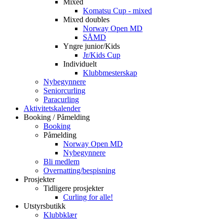
Mixed
Komatsu Cup - mixed
Mixed doubles
Norway Open MD
SÅMD
Yngre junior/Kids
Jr/Kids Cup
Individuelt
Klubbmesterskap
Nybegynnere
Seniorcurling
Paracurling
Aktivitetskalender
Booking / Påmelding
Booking
Påmelding
Norway Open MD
Nybegynnere
Bli medlem
Overnatting/bespisning
Prosjekter
Tidligere prosjekter
Curling for alle!
Utstyrsbutikk
Klubbklær