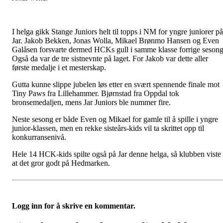
I helga gikk Stange Juniors helt til topps i NM for yngre juniorer på
Jar. Jakob Bekken, Jonas Wolla, Mikael Brønmo Hansen og Even
Galåsen forsvarte dermed HCKs gull i samme klasse forrige sesong
Også da var de tre sistnevnte på laget. For Jakob var dette aller
første medalje i et mesterskap.
Gutta kunne slippe jubelen løs etter en svært spennende finale mot
Tiny Paws fra Lillehammer. Bjørnstad fra Oppdal tok
bronsemedaljen, mens Jar Juniors ble nummer fire.
Neste sesong er både Even og Mikael for gamle til å spille i yngre
junior-klassen, men en rekke sisteårs-kids vil ta skrittet opp til
konkurransenivå.
Hele 14 HCK-kids spilte også på Jar denne helga, så klubben viste
at det gror godt på Hedmarken.
Logg inn for å skrive en kommentar.