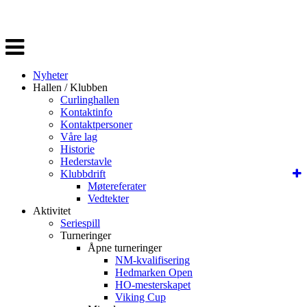
Veksle
navigasjon
Nyheter
Hallen / Klubben
Curlinghallen
Kontaktinfo
Kontaktpersoner
Våre lag
Historie
Hederstavle
Klubbdrift
Møtereferater
Vedtekter
Aktivitet
Seriespill
Turneringer
Åpne turneringer
NM-kvalifisering
Hedmarken Open
HO-mesterskapet
Viking Cup