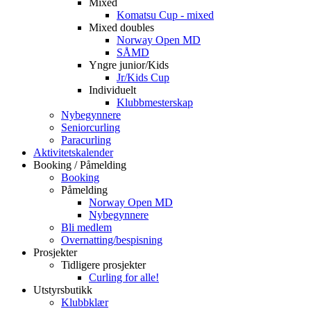
Mixed
Komatsu Cup - mixed
Mixed doubles
Norway Open MD
SÅMD
Yngre junior/Kids
Jr/Kids Cup
Individuelt
Klubbmesterskap
Nybegynnere
Seniorcurling
Paracurling
Aktivitetskalender
Booking / Påmelding
Booking
Påmelding
Norway Open MD
Nybegynnere
Bli medlem
Overnatting/bespisning
Prosjekter
Tidligere prosjekter
Curling for alle!
Utstyrsbutikk
Klubbklær