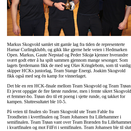
Markus Skogvold samlet sitt gamle lag fra tiden de representerte
Hamar Curlingklubb, og gikk like gjerne hele veien i Hedmarken
Open. Markus, Gaute Nepstad og Peder Siksjø kjenner hverandre
svært godt etter å ha spilt sammen gjennom mange sesonger. Som
lagets fjerdemann fikk de med seg Olav Kringlebotn, som til vanlig
skipper HCKs juniorlag, Team Stange Energi. Joakim Skogvold
fikk også med seg én kamp for vinnerlaget.
Det ble en ren HCK-finale mellom Team Skogvold og Team Trøan
Et jevnt oppgjør de fire første rundene, men i femte sikret Skogvol
et femmer-bo. Trøan dro til ett poeng i sjette runde, og takket for
kampen. Sluttresultatet ble 10-5.
På veien til finalen slo Team Skogvold ute Team Fahle fra
Trondheim i kvertfinalen og Team Johansen fra Lillehammer i
semifinalen. Team Trøan vant over Team Brænden fra Lillehamme
i kvartfinalen og mot FilFri i semifinalen. Team Johansen ble til slut