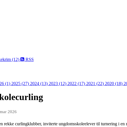
kekrim (12)
RSS
26 (1)
2025 (27)
2024 (13)
2023 (12)
2022 (17)
2021 (22)
2020 (18)
2
skolecurling
 mar 2026
rekke curlingklubber, inviterte ungdomsskoleelever til turnering i en r