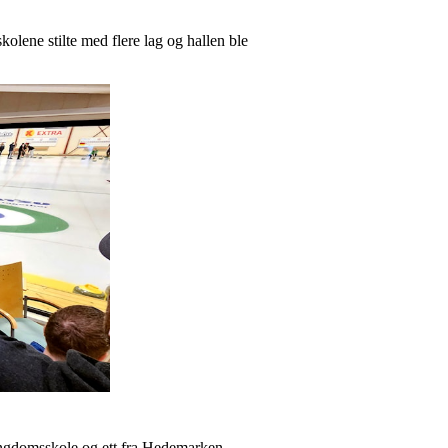
skolene stilte med flere lag og hallen ble
d ungdomsskole og ett fra Hedemarken