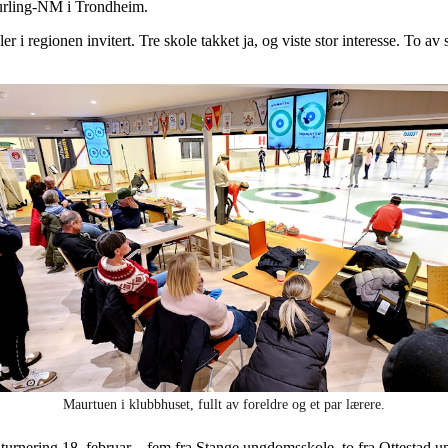
ecurling-NM i Trondheim.
r i regionen invitert. Tre skole takket ja, og viste stor interesse. To av 
Maurtuen i klubbhuset, fullt av foreldre og et par lærere.
 til turnering 18. februar – fem fra Stange ungdomsskole, to fra Ottesta