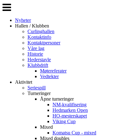
Veksle
navigasjon
Nyheter
Hallen / Klubben
Curlinghallen
Kontaktinfo
Kontaktpersoner
Våre lag
Historie
Hederstavle
Klubbdrift
Møtereferater
Vedtekter
Aktivitet
Seriespill
Turneringer
Åpne turneringer
NM-kvalifisering
Hedmarken Open
HO-mesterskapet
Viking Cup
Mixed
Komatsu Cup - mixed
Mixed doubles