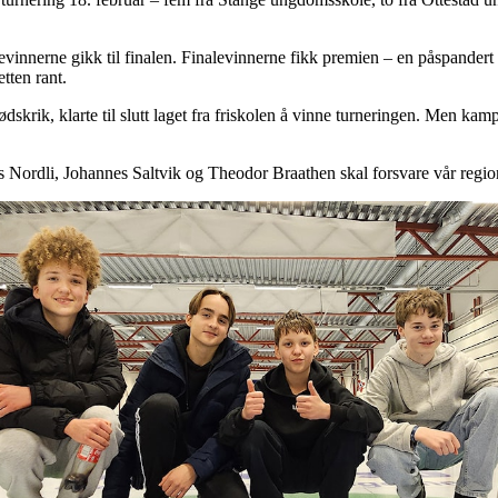
pevinnerne gikk til finalen. Finalevinnerne fikk premien – en påspandert
tten rant.
ødskrik, klarte til slutt laget fra friskolen å vinne turneringen. Men ka
 Nordli, Johannes Saltvik og Theodor Braathen skal forsvare vår region