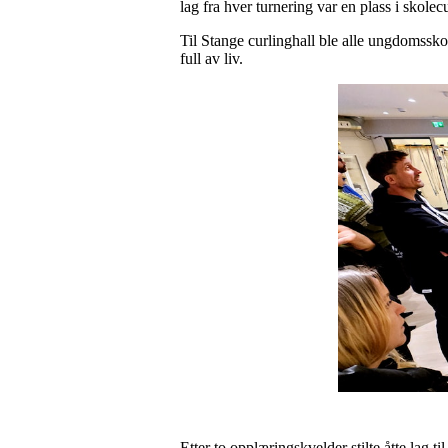
lag fra hver turnering var en plass i skol
Til Stange curlinghall ble alle ungdomsskole
full av liv.
Etter to opplæringskvelder stilte åtte lag