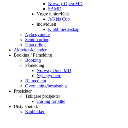
Norway Open MD
SÅMD
Yngre junior/Kids
Jr/Kids Cup
Individuelt
Klubbmesterskap
Nybegynnere
Seniorcurling
Paracurling
Aktivitetskalender
Booking / Påmelding
Booking
Påmelding
Norway Open MD
Nybegynnere
Bli medlem
Overnatting/bespisning
Prosjekter
Tidligere prosjekter
Curling for alle!
Utstyrsbutikk
Klubbklær