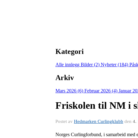
Kategori
Alle innlegg
Bilder (2)
Nyheter (184)
Pås
Arkiv
Mars 2026 (6)
Februar 2026 (4)
Januar 20
Friskolen til NM i 
Postet av
Hedmarken Curlingklubb
den
4.
Norges Curlingforbund, i samarbeid med en 