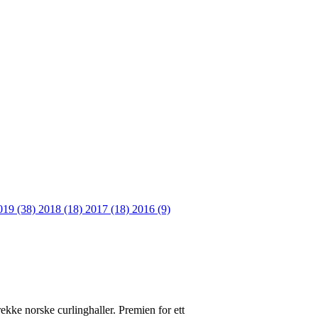
019 (38)
2018 (18)
2017 (18)
2016 (9)
ekke norske curlinghaller. Premien for ett