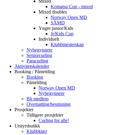
Mixed
Komatsu Cup - mixed
Mixed doubles
Norway Open MD
SÅMD
Yngre junior/Kids
Jr/Kids Cup
Individuelt
Klubbmesterskap
Nybegynnere
Seniorcurling
Paracurling
Aktivitetskalender
Booking / Påmelding
Booking
Påmelding
Norway Open MD
Nybegynnere
Bli medlem
Overnatting/bespisning
Prosjekter
Tidligere prosjekter
Curling for alle!
Utstyrsbutikk
Klubbklær