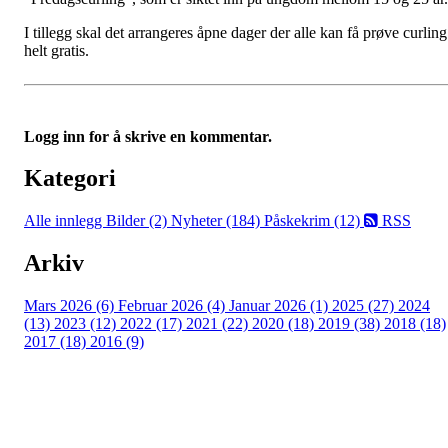
I tillegg skal det arrangeres åpne dager der alle kan få prøve curling
helt gratis.
Logg inn for å skrive en kommentar.
Kategori
Alle innlegg
Bilder (2)
Nyheter (184)
Påskekrim (12)
RSS
Arkiv
Mars 2026 (6)
Februar 2026 (4)
Januar 2026 (1)
2025 (27)
2024
(13)
2023 (12)
2022 (17)
2021 (22)
2020 (18)
2019 (38)
2018 (18)
2017 (18)
2016 (9)