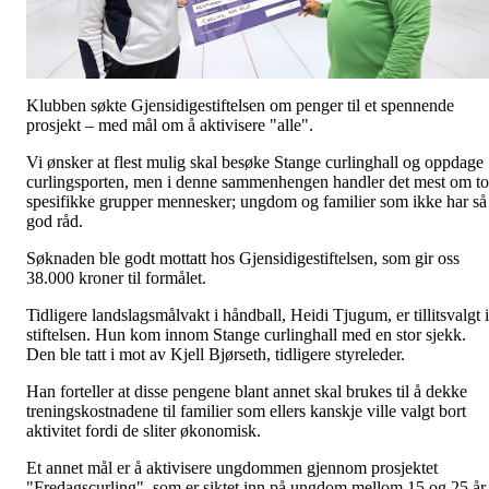
Klubben søkte Gjensidigestiftelsen om penger til et spennende
prosjekt – med mål om å aktivisere "alle".
Vi ønsker at flest mulig skal besøke Stange curlinghall og oppdage
curlingsporten, men i denne sammenhengen handler det mest om to
spesifikke grupper mennesker; ungdom og familier som ikke har så
god råd.
Søknaden ble godt mottatt hos Gjensidigestiftelsen, som gir oss
38.000 kroner til formålet.
Tidligere landslagsmålvakt i håndball, Heidi Tjugum, er tillitsvalgt i
stiftelsen. Hun kom innom Stange curlinghall med en stor sjekk.
Den ble tatt i mot av Kjell Bjørseth, tidligere styreleder.
Han forteller at disse pengene blant annet skal brukes til å dekke
treningskostnadene til familier som ellers kanskje ville valgt bort
aktivitet fordi de sliter økonomisk.
Et annet mål er å aktivisere ungdommen gjennom prosjektet
"Fredagscurling", som er siktet inn på ungdom mellom 15 og 25 år.