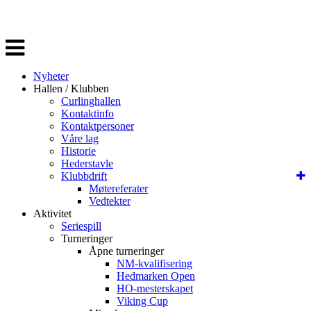
Veksle
navigasjon
Nyheter
Hallen / Klubben
Curlinghallen
Kontaktinfo
Kontaktpersoner
Våre lag
Historie
Hederstavle
Klubbdrift
Møtereferater
Vedtekter
Aktivitet
Seriespill
Turneringer
Åpne turneringer
NM-kvalifisering
Hedmarken Open
HO-mesterskapet
Viking Cup