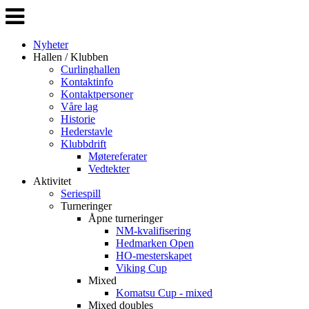
Veksle
navigasjon
Nyheter
Hallen / Klubben
Curlinghallen
Kontaktinfo
Kontaktpersoner
Våre lag
Historie
Hederstavle
Klubbdrift
Møtereferater
Vedtekter
Aktivitet
Seriespill
Turneringer
Åpne turneringer
NM-kvalifisering
Hedmarken Open
HO-mesterskapet
Viking Cup
Mixed
Komatsu Cup - mixed
Mixed doubles