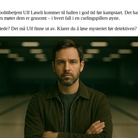
litibetjent Ulf Løseli kommer til hallen i god tid før kampstart. Det ha
m møter dem er grusomt – i hvert fall i en curlingspillers øyne.
ede? Det må Ulf finne ut av. Klarer du å løse mysteriet før detektiven?