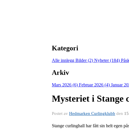
Kategori
Alle innlegg
Bilder (2)
Nyheter (184)
Pås
Arkiv
Mars 2026 (6)
Februar 2026 (4)
Januar 20
Mysteriet i Stange 
Postet av
Hedmarken Curlingklubb
den
15
Stange curlinghall har fått sin helt egen 