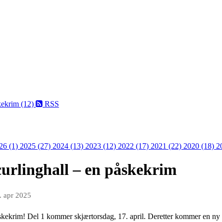
kekrim (12)
RSS
26 (1)
2025 (27)
2024 (13)
2023 (12)
2022 (17)
2021 (22)
2020 (18)
2
curlinghall – en påskekrim
. apr 2025
påskekrim! Del 1 kommer skjærtorsdag, 17. april. Deretter kommer en ny d