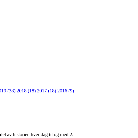
019 (38)
2018 (18)
2017 (18)
2016 (9)
el av historien hver dag til og med 2.