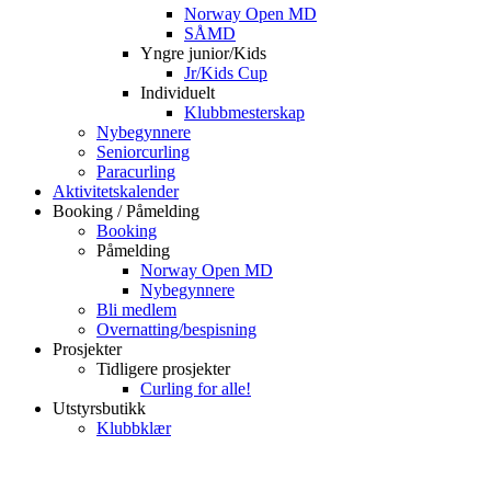
Norway Open MD
SÅMD
Yngre junior/Kids
Jr/Kids Cup
Individuelt
Klubbmesterskap
Nybegynnere
Seniorcurling
Paracurling
Aktivitetskalender
Booking / Påmelding
Booking
Påmelding
Norway Open MD
Nybegynnere
Bli medlem
Overnatting/bespisning
Prosjekter
Tidligere prosjekter
Curling for alle!
Utstyrsbutikk
Klubbklær