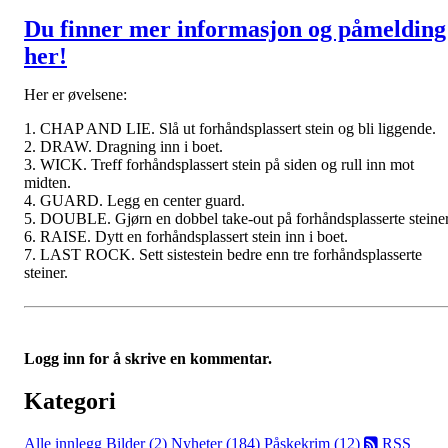
Du finner mer informasjon og påmelding
her!
Her er øvelsene:
1. CHAP AND LIE. Slå ut forhåndsplassert stein og bli liggende.
2. DRAW. Dragning inn i boet.
3. WICK. Treff forhåndsplassert stein på siden og rull inn mot
midten.
4. GUARD. Legg en center guard.
5. DOUBLE. Gjørn en dobbel take-out på forhåndsplasserte steiner
6. RAISE. Dytt en forhåndsplassert stein inn i boet.
7. LAST ROCK. Sett sistestein bedre enn tre forhåndsplasserte
steiner.
Logg inn for å skrive en kommentar.
Kategori
Alle innlegg
Bilder (2)
Nyheter (184)
Påskekrim (12)
RSS