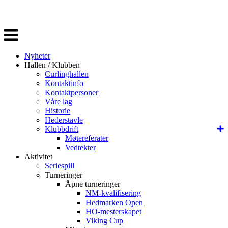
Veksle
navigasjon
Nyheter
Hallen / Klubben
Curlinghallen
Kontaktinfo
Kontaktpersoner
Våre lag
Historie
Hederstavle
Klubbdrift
Møtereferater
Vedtekter
Aktivitet
Seriespill
Turneringer
Åpne turneringer
NM-kvalifisering
Hedmarken Open
HO-mesterskapet
Viking Cup