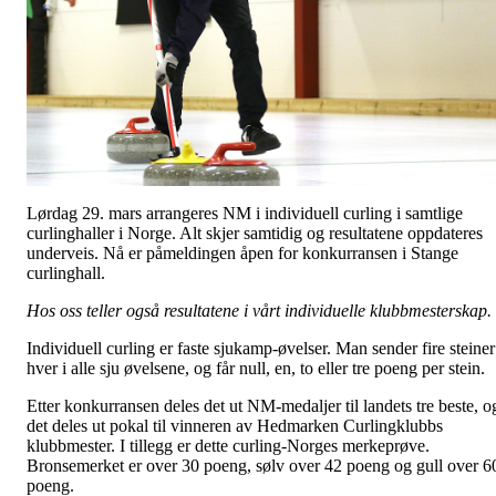
Lørdag 29. mars arrangeres NM i individuell curling i samtlige
curlinghaller i Norge. Alt skjer samtidig og resultatene oppdateres
underveis. Nå er påmeldingen åpen for konkurransen i Stange
curlinghall.
Hos oss teller også resultatene i vårt individuelle klubbmesterskap.
Individuell curling er faste sjukamp-øvelser. Man sender fire steiner
hver i alle sju øvelsene, og får null, en, to eller tre poeng per stein.
Etter konkurransen deles det ut NM-medaljer til landets tre beste, o
det deles ut pokal til vinneren av Hedmarken Curlingklubbs
klubbmester. I tillegg er dette curling-Norges merkeprøve.
Bronsemerket er over 30 poeng, sølv over 42 poeng og gull over 6
poeng.