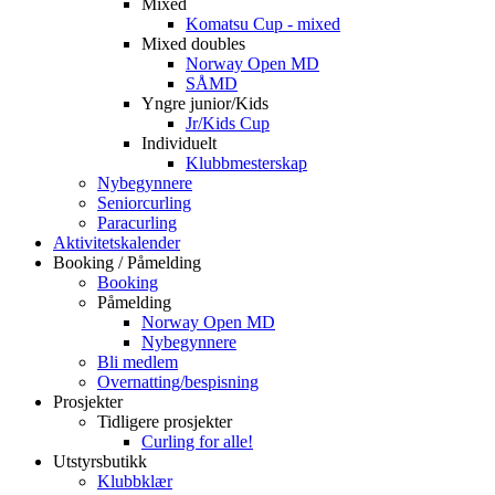
Mixed
Komatsu Cup - mixed
Mixed doubles
Norway Open MD
SÅMD
Yngre junior/Kids
Jr/Kids Cup
Individuelt
Klubbmesterskap
Nybegynnere
Seniorcurling
Paracurling
Aktivitetskalender
Booking / Påmelding
Booking
Påmelding
Norway Open MD
Nybegynnere
Bli medlem
Overnatting/bespisning
Prosjekter
Tidligere prosjekter
Curling for alle!
Utstyrsbutikk
Klubbklær