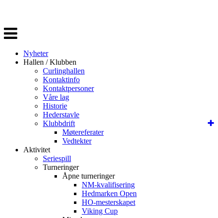
Veksle
navigasjon
Nyheter
Hallen / Klubben
Curlinghallen
Kontaktinfo
Kontaktpersoner
Våre lag
Historie
Hederstavle
Klubbdrift
Møtereferater
Vedtekter
Aktivitet
Seriespill
Turneringer
Åpne turneringer
NM-kvalifisering
Hedmarken Open
HO-mesterskapet
Viking Cup