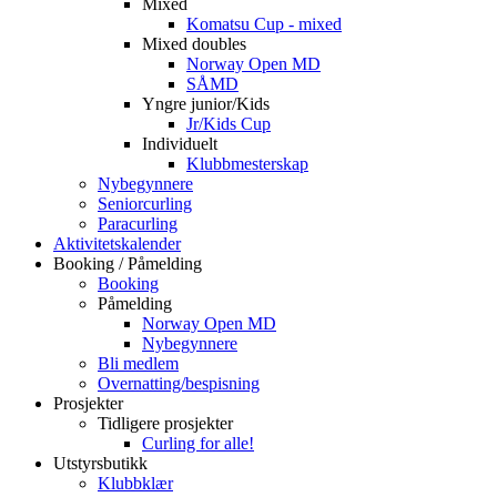
Mixed
Komatsu Cup - mixed
Mixed doubles
Norway Open MD
SÅMD
Yngre junior/Kids
Jr/Kids Cup
Individuelt
Klubbmesterskap
Nybegynnere
Seniorcurling
Paracurling
Aktivitetskalender
Booking / Påmelding
Booking
Påmelding
Norway Open MD
Nybegynnere
Bli medlem
Overnatting/bespisning
Prosjekter
Tidligere prosjekter
Curling for alle!
Utstyrsbutikk
Klubbklær