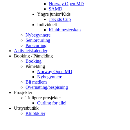
Norway Open MD
SÅMD
Yngre junior/Kids
Jr/Kids Cup
Individuelt
Klubbmesterskap
Nybegynnere
Seniorcurling
Paracurling
Aktivitetskalender
Booking / Påmelding
Booking
Påmelding
Norway Open MD
Nybegynnere
Bli medlem
Overnatting/bespisning
Prosjekter
Tidligere prosjekter
Curling for alle!
Utstyrsbutikk
Klubbklær