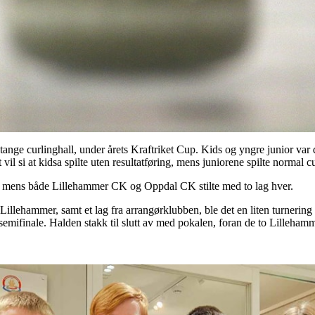
Stange curlinghall, under årets Kraftriket Cup. Kids og yngre junior var d
vil si at kidsa spilte uten resultatføring, mens juniorene spilte normal c
å, mens både Lillehammer CK og Oppdal CK stilte med to lag hver.
Lillehammer, samt et lag fra arrangørklubben, ble det en liten turnering 
 semifinale. Halden stakk til slutt av med pokalen, foran de to Lilleham