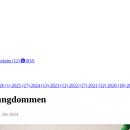
kekrim (12)
RSS
26 (1)
2025 (27)
2024 (13)
2023 (12)
2022 (17)
2021 (22)
2020 (18)
2
d ungdommen
. feb 2024