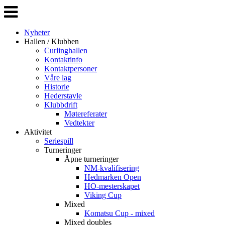
Veksle
navigasjon
Nyheter
Hallen / Klubben
Curlinghallen
Kontaktinfo
Kontaktpersoner
Våre lag
Historie
Hederstavle
Klubbdrift
Møtereferater
Vedtekter
Aktivitet
Seriespill
Turneringer
Åpne turneringer
NM-kvalifisering
Hedmarken Open
HO-mesterskapet
Viking Cup
Mixed
Komatsu Cup - mixed
Mixed doubles