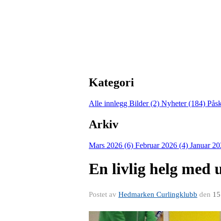
Kategori
Alle innlegg
Bilder (2)
Nyheter (184)
Pås
Arkiv
Mars 2026 (6)
Februar 2026 (4)
Januar 20
En livlig helg me
Postet av
Hedmarken Curlingklubb
den
15