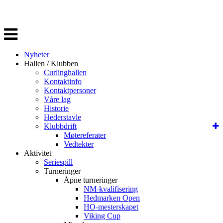
Veksle
navigasjon
Nyheter
Hallen / Klubben
Curlinghallen
Kontaktinfo
Kontaktpersoner
Våre lag
Historie
Hederstavle
Klubbdrift
Møtereferater
Vedtekter
Aktivitet
Seriespill
Turneringer
Åpne turneringer
NM-kvalifisering
Hedmarken Open
HO-mesterskapet
Viking Cup