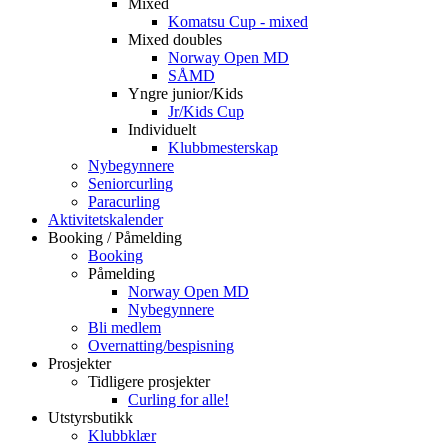
Mixed
Komatsu Cup - mixed
Mixed doubles
Norway Open MD
SÅMD
Yngre junior/Kids
Jr/Kids Cup
Individuelt
Klubbmesterskap
Nybegynnere
Seniorcurling
Paracurling
Aktivitetskalender
Booking / Påmelding
Booking
Påmelding
Norway Open MD
Nybegynnere
Bli medlem
Overnatting/bespisning
Prosjekter
Tidligere prosjekter
Curling for alle!
Utstyrsbutikk
Klubbklær