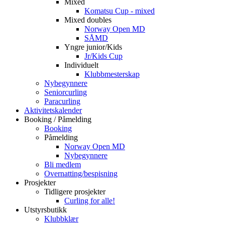
Mixed
Komatsu Cup - mixed
Mixed doubles
Norway Open MD
SÅMD
Yngre junior/Kids
Jr/Kids Cup
Individuelt
Klubbmesterskap
Nybegynnere
Seniorcurling
Paracurling
Aktivitetskalender
Booking / Påmelding
Booking
Påmelding
Norway Open MD
Nybegynnere
Bli medlem
Overnatting/bespisning
Prosjekter
Tidligere prosjekter
Curling for alle!
Utstyrsbutikk
Klubbklær