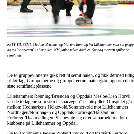
RETT TIL SEMI: Mathias Brænden og Martine Rønning fra Lillehammer vant sin grupp
og tok "snarvegen" i sluttspillet i NM junior mixed doubles. Søndag morgen spiller de
semifinale.
De to gruppevinnerne gikk rett til semifinalen, og fikk dermed tidli
fri lørdag. Gruppetoerne og gruppetreerne måtte gjøre opp om de t
siste semifinaleplassene.
Lillehammers Rønning/Brænden og Oppdals Mesloe/Lien Horvli
var de to lagene som sikret "snarvegen" i sluttspillet. Omspillet går
mellom Hedmarkens Helgevold/Sommervold mot Lillehammers
Nordhagen/Nordhagen og Oppdals Forbregd/Hårstad mot
Forbregd/Høstmælingen. Sistnevnte lag er et samarbeid mellom
klubbene på Lillehammer og Oppdal.
De to Trondheims-lagene Wolan/Lyngvold og Østgård/Herfjord