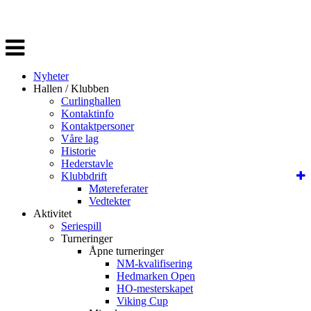
Veksle
navigasjon
Nyheter
Hallen / Klubben
Curlinghallen
Kontaktinfo
Kontaktpersoner
Våre lag
Historie
Hederstavle
Klubbdrift
Møtereferater
Vedtekter
Aktivitet
Seriespill
Turneringer
Åpne turneringer
NM-kvalifisering
Hedmarken Open
HO-mesterskapet
Viking Cup