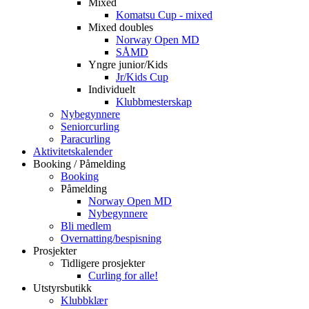
Mixed
Komatsu Cup - mixed
Mixed doubles
Norway Open MD
SÅMD
Yngre junior/Kids
Jr/Kids Cup
Individuelt
Klubbmesterskap
Nybegynnere
Seniorcurling
Paracurling
Aktivitetskalender
Booking / Påmelding
Booking
Påmelding
Norway Open MD
Nybegynnere
Bli medlem
Overnatting/bespisning
Prosjekter
Tidligere prosjekter
Curling for alle!
Utstyrsbutikk
Klubbklær