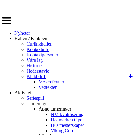
Veksle
navigasjon
Nyheter
Hallen / Klubben
Curlinghallen
Kontaktinfo
Kontaktpersoner
Våre lag
Historie
Hederstavle
Klubbdrift
Møtereferater
Vedtekter
Aktivitet
Seriespill
Turneringer
Åpne turneringer
NM-kvalifisering
Hedmarken Open
HO-mesterskapet
Viking Cup