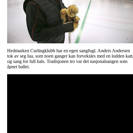
Hedmarken Curlingklubb har en egen sangfugl. Anders Andersen
tok av seg lua, som noen ganger kan forveksles med en lodden katt
og sang for full hals. Tradisjonen tro var det nasjonalsangen som
åpnet ballet.