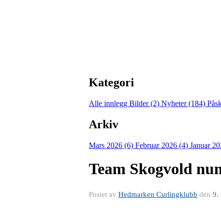
Kategori
Alle innlegg
Bilder (2)
Nyheter (184)
Pås
Arkiv
Mars 2026 (6)
Februar 2026 (4)
Januar 20
Team Skogvold nu
Postet av
Hedmarken Curlingklubb
den
9.