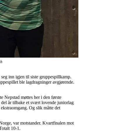
th
eg inn igjen til siste gruppespillkamp.
ruppespillet ble lagdragninger avgjørende.
 Nepstad møttes her i den første
del år tilbake et svært lovende juniorlag
l ekstraomgang. Og slik måtte det
i Norge, var motstander. Kvartfinalen mot
Totalt 10-1.