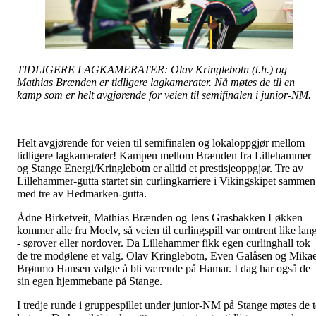
TIDLIGERE LAGKAMERATER: Olav Kringlebotn (t.h.) og
Mathias Brænden er tidligere lagkamerater. Nå møtes de til en
kamp som er helt avgjørende for veien til semifinalen i junior-NM.
Helt avgjørende for veien til semifinalen og lokaloppgjør mellom
tidligere lagkamerater! Kampen mellom Brænden fra Lillehammer
og Stange Energi/Kringlebotn er alltid et prestisjeoppgjør. Tre av
Lillehammer-gutta startet sin curlingkarriere i Vikingskipet sammen
med tre av Hedmarken-gutta.
Ådne Birketveit, Mathias Brænden og Jens Grasbakken Løkken
kommer alle fra Moelv, så veien til curlingspill var omtrent like lan
- sørover eller nordover. Da Lillehammer fikk egen curlinghall tok
de tre modølene et valg. Olav Kringlebotn, Even Galåsen og Mikae
Brønmo Hansen valgte å bli værende på Hamar. I dag har også de
sin egen hjemmebane på Stange.
I tredje runde i gruppespillet under junior-NM på Stange møtes de 