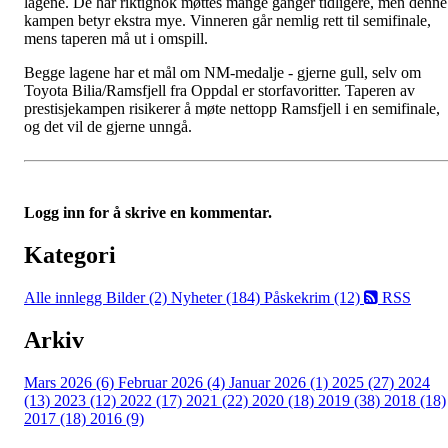
lagene. De har riktignok møttes mange ganger tidligere, men denne
kampen betyr ekstra mye. Vinneren går nemlig rett til semifinale,
mens taperen må ut i omspill.
Begge lagene har et mål om NM-medalje - gjerne gull, selv om
Toyota Bilia/Ramsfjell fra Oppdal er storfavoritter. Taperen av
prestisjekampen risikerer å møte nettopp Ramsfjell i en semifinale,
og det vil de gjerne unngå.
Logg inn for å skrive en kommentar.
Kategori
Alle innlegg
Bilder (2)
Nyheter (184)
Påskekrim (12)
RSS
Arkiv
Mars 2026 (6)
Februar 2026 (4)
Januar 2026 (1)
2025 (27)
2024
(13)
2023 (12)
2022 (17)
2021 (22)
2020 (18)
2019 (38)
2018 (18)
2017 (18)
2016 (9)