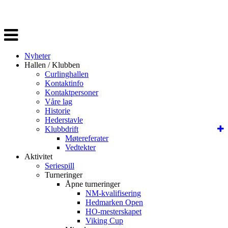
Veksle
navigasjon
Nyheter
Hallen / Klubben
Curlinghallen
Kontaktinfo
Kontaktpersoner
Våre lag
Historie
Hederstavle
Klubbdrift
Møtereferater
Vedtekter
Aktivitet
Seriespill
Turneringer
Åpne turneringer
NM-kvalifisering
Hedmarken Open
HO-mesterskapet
Viking Cup