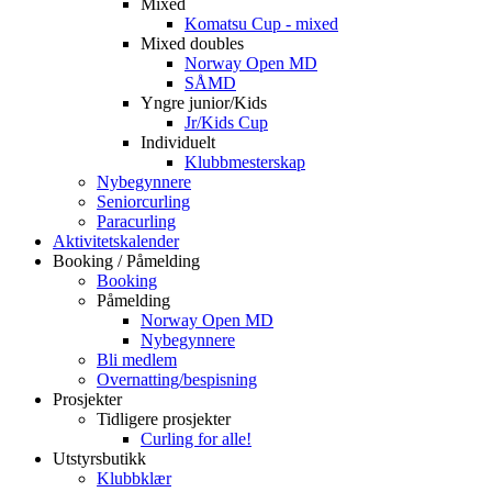
Mixed
Komatsu Cup - mixed
Mixed doubles
Norway Open MD
SÅMD
Yngre junior/Kids
Jr/Kids Cup
Individuelt
Klubbmesterskap
Nybegynnere
Seniorcurling
Paracurling
Aktivitetskalender
Booking / Påmelding
Booking
Påmelding
Norway Open MD
Nybegynnere
Bli medlem
Overnatting/bespisning
Prosjekter
Tidligere prosjekter
Curling for alle!
Utstyrsbutikk
Klubbklær