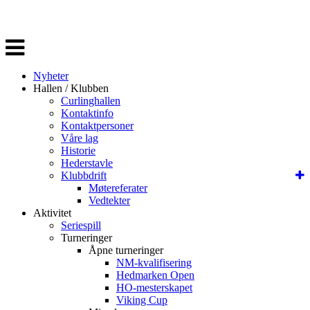
Veksle
navigasjon
Nyheter
Hallen / Klubben
Curlinghallen
Kontaktinfo
Kontaktpersoner
Våre lag
Historie
Hederstavle
Klubbdrift
Møtereferater
Vedtekter
Aktivitet
Seriespill
Turneringer
Åpne turneringer
NM-kvalifisering
Hedmarken Open
HO-mesterskapet
Viking Cup