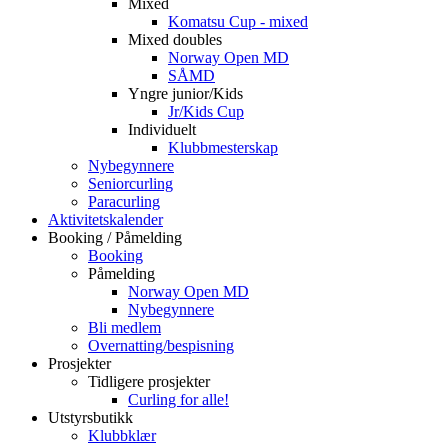
Mixed
Komatsu Cup - mixed
Mixed doubles
Norway Open MD
SÅMD
Yngre junior/Kids
Jr/Kids Cup
Individuelt
Klubbmesterskap
Nybegynnere
Seniorcurling
Paracurling
Aktivitetskalender
Booking / Påmelding
Booking
Påmelding
Norway Open MD
Nybegynnere
Bli medlem
Overnatting/bespisning
Prosjekter
Tidligere prosjekter
Curling for alle!
Utstyrsbutikk
Klubbklær