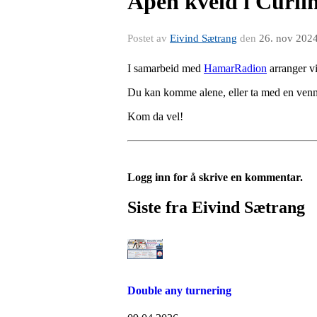
Åpen kveld i Curli
Postet av
Eivind Sætrang
den
26. nov 202
I samarbeid med
HamarRadion
arranger vi
Du kan komme alene, eller ta med en venne 
Kom da vel!
Logg inn for å skrive en kommentar.
Siste fra Eivind Sætrang
Double any turnering