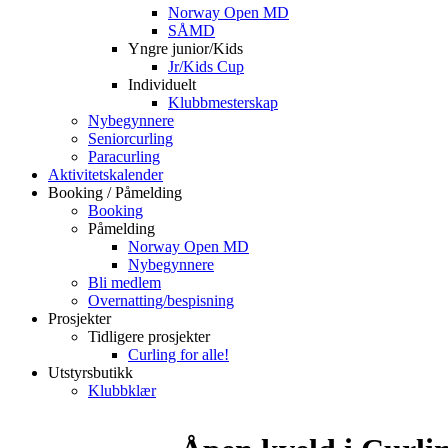
Norway Open MD
SÅMD
Yngre junior/Kids
Jr/Kids Cup
Individuelt
Klubbmesterskap
Nybegynnere
Seniorcurling
Paracurling
Aktivitetskalender
Booking / Påmelding
Booking
Påmelding
Norway Open MD
Nybegynnere
Bli medlem
Overnatting/bespisning
Prosjekter
Tidligere prosjekter
Curling for alle!
Utstyrsbutikk
Klubbklær