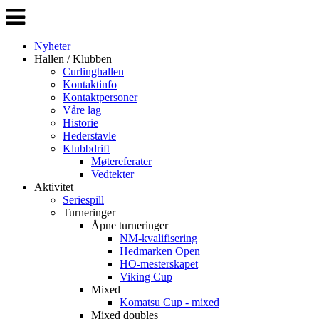
Veksle
navigasjon
Nyheter
Hallen / Klubben
Curlinghallen
Kontaktinfo
Kontaktpersoner
Våre lag
Historie
Hederstavle
Klubbdrift
Møtereferater
Vedtekter
Aktivitet
Seriespill
Turneringer
Åpne turneringer
NM-kvalifisering
Hedmarken Open
HO-mesterskapet
Viking Cup
Mixed
Komatsu Cup - mixed
Mixed doubles