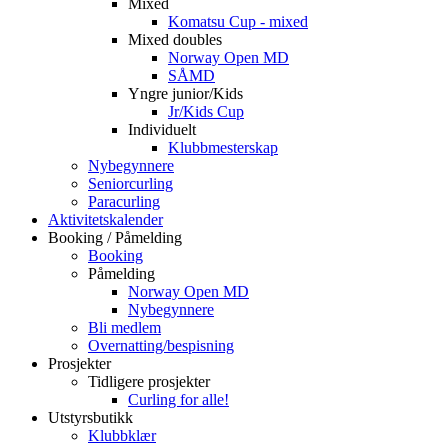
Mixed
Komatsu Cup - mixed
Mixed doubles
Norway Open MD
SÅMD
Yngre junior/Kids
Jr/Kids Cup
Individuelt
Klubbmesterskap
Nybegynnere
Seniorcurling
Paracurling
Aktivitetskalender
Booking / Påmelding
Booking
Påmelding
Norway Open MD
Nybegynnere
Bli medlem
Overnatting/bespisning
Prosjekter
Tidligere prosjekter
Curling for alle!
Utstyrsbutikk
Klubbklær