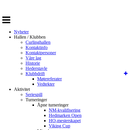
Veksle
navigasjon
Nyheter
Hallen / Klubben
Curlinghallen
Kontaktinfo
Kontaktpersoner
Våre lag
Historie
Hederstavle
Klubbdrift
Møtereferater
Vedtekter
Aktivitet
Seriespill
Turneringer
Åpne turneringer
NM-kvalifisering
Hedmarken Open
HO-mesterskapet
Viking Cup