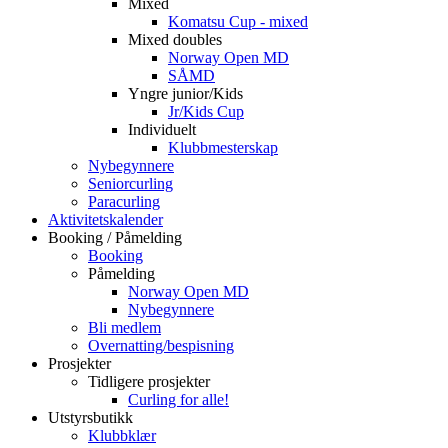
Mixed
Komatsu Cup - mixed
Mixed doubles
Norway Open MD
SÅMD
Yngre junior/Kids
Jr/Kids Cup
Individuelt
Klubbmesterskap
Nybegynnere
Seniorcurling
Paracurling
Aktivitetskalender
Booking / Påmelding
Booking
Påmelding
Norway Open MD
Nybegynnere
Bli medlem
Overnatting/bespisning
Prosjekter
Tidligere prosjekter
Curling for alle!
Utstyrsbutikk
Klubbklær