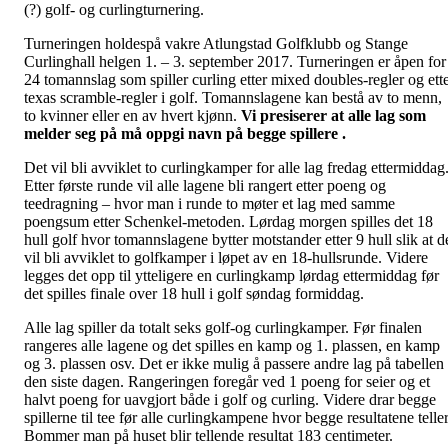
(?) golf- og curlingturnering.
Turneringen holdespå vakre Atlungstad Golfklubb og Stange
Curlinghall helgen 1. – 3. september 2017. Turneringen er åpen for
24 tomannslag som spiller curling etter mixed doubles-regler og ett
texas scramble-regler i golf. Tomannslagene kan bestå av to menn,
to kvinner eller en av hvert kjønn.
Vi presiserer at alle lag som
melder seg på må oppgi navn på begge spillere .
Det vil bli avviklet to curlingkamper for alle lag fredag ettermiddag
Etter første runde vil alle lagene bli rangert etter poeng og
teedragning – hvor man i runde to møter et lag med samme
poengsum etter Schenkel-metoden. Lørdag morgen spilles det 18
hull golf hvor tomannslagene bytter motstander etter 9 hull slik at d
vil bli avviklet to golfkamper i løpet av en 18-hullsrunde. Videre
legges det opp til ytteligere en curlingkamp lørdag ettermiddag før
det spilles finale over 18 hull i golf søndag formiddag.
Alle lag spiller da totalt seks golf-og curlingkamper. Før finalen
rangeres alle lagene og det spilles en kamp og 1. plassen, en kamp
og 3. plassen osv. Det er ikke mulig å passere andre lag på tabellen
den siste dagen. Rangeringen foregår ved 1 poeng for seier og et
halvt poeng for uavgjort både i golf og curling. Videre drar begge
spillerne til tee før alle curlingkampene hvor begge resultatene teller
Bommer man på huset blir tellende resultat 183 centimeter.