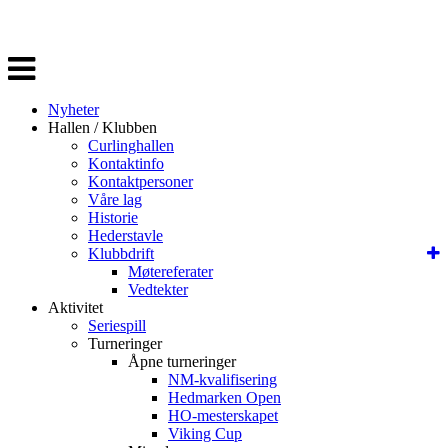
Veksle
navigasjon
Nyheter
Hallen / Klubben
Curlinghallen
Kontaktinfo
Kontaktpersoner
Våre lag
Historie
Hederstavle
Klubbdrift
Møtereferater
Vedtekter
Aktivitet
Seriespill
Turneringer
Åpne turneringer
NM-kvalifisering
Hedmarken Open
HO-mesterskapet
Viking Cup