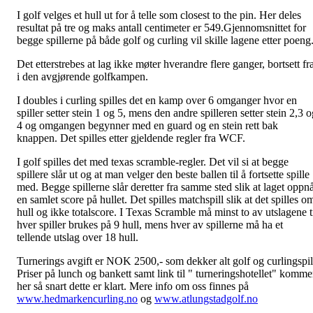
I golf velges et hull ut for å telle som closest to the pin. Her deles
resultat på tre og maks antall centimeter er 549.Gjennomsnittet for
begge spillerne på både golf og curling vil skille lagene etter poeng
Det etterstrebes at lag ikke møter hverandre flere ganger, bortsett fr
i den avgjørende golfkampen.
I doubles i curling spilles det en kamp over 6 omganger hvor en
spiller setter stein 1 og 5, mens den andre spilleren setter stein 2,3 
4 og omgangen begynner med en guard og en stein rett bak
knappen. Det spilles etter gjeldende regler fra WCF.
I golf spilles det med texas scramble-regler. Det vil si at begge
spillere slår ut og at man velger den beste ballen til å fortsette spille
med. Begge spillerne slår deretter fra samme sted slik at laget oppn
en samlet score på hullet. Det spilles matchspill slik at det spilles o
hull og ikke totalscore. I Texas Scramble må minst to av utslagene t
hver spiller brukes på 9 hull, mens hver av spillerne må ha et
tellende utslag over 18 hull.
Turnerings avgift er NOK 2500,- som dekker alt golf og curlingspil
Priser på lunch og bankett samt link til " turneringshotellet" komme
her så snart dette er klart. Mere info om oss finnes på
www.hedmarkencurling.no
og
www.atlungstadgolf.no