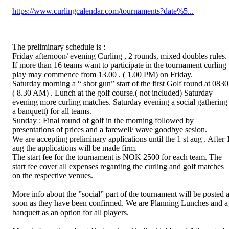
https://www.curlingcalendar.com/tournaments?date%5...
The preliminary schedule is :
Friday afternoon/ evening Curling , 2 rounds, mixed doubles rules.
If more than 16 teams want to participate in the tournament curling
play may commence from 13.00 . ( 1.00 PM) on Friday.
Saturday morning a “ shot gun” start of the first Golf round at 0830
( 8.30 AM) . Lunch at the golf course.( not included) Saturday
evening more curling matches. Saturday evening a social gathering 
a banquett) for all teams.
Sunday : Final round of golf in the morning followed by
presentations of prices and a farewell/ wave goodbye sesion.
We are accepting preliminary applications until the 1 st aug . After 
aug the applications will be made firm.
The start fee for the tournament is NOK 2500 for each team. The
start fee cover all expenses regarding the curling and golf matches
on the respective venues.
More info about the ”social” part of the tournament will be posted 
soon as they have been confirmed. We are Planning Lunches and a
banquett as an option for all players.