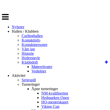
Veksle
navigasjon
Nyheter
Hallen / Klubben
Curlinghallen
Kontaktinfo
Kontaktpersoner
Våre lag
Historie
Hederstavle
Klubbdrift
Møtereferater
Vedtekter
Aktivitet
Seriespill
Turneringer
Åpne turneringer
NM-kvalifisering
Hedmarken Open
HO-mesterskapet
Viking Cup