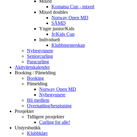
Mixed
Komatsu Cup - mixed
Mixed doubles
Norway Open MD
SÅMD
Yngre junior/Kids
Jr/Kids Cup
Individuelt
Klubbmesterskap
Nybegynnere
Seniorcurling
Paracurling
Aktivitetskalender
Booking / Påmelding
Booking
Påmelding
Norway Open MD
Nybegynnere
Bli medlem
Overnatting/bespisning
Prosjekter
Tidligere prosjekter
Curling for alle!
Utstyrsbutikk
Klubbklær