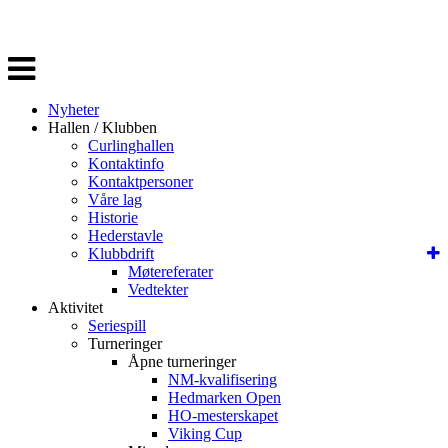
Veksle
navigasjon
Nyheter
Hallen / Klubben
Curlinghallen
Kontaktinfo
Kontaktpersoner
Våre lag
Historie
Hederstavle
Klubbdrift
Møtereferater
Vedtekter
Aktivitet
Seriespill
Turneringer
Åpne turneringer
NM-kvalifisering
Hedmarken Open
HO-mesterskapet
Viking Cup