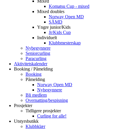
Mixed
Komatsu Cup - mixed
Mixed doubles
Norway Open MD
SÅMD
Yngre junior/Kids
Jr/Kids Cup
Individuelt
Klubbmesterskap
Nybegynnere
Seniorcurling
Paracurling
Aktivitetskalender
Booking / Påmelding
Booking
Påmelding
Norway Open MD
Nybegynnere
Bli medlem
Overnatting/bespisning
Prosjekter
Tidligere prosjekter
Curling for alle!
Utstyrsbutikk
Klubbklær