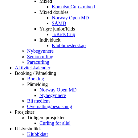
Mixed
Komatsu Cup - mixed
Mixed doubles
Norway Open MD
SÅMD
Yngre junior/Kids
Jr/Kids Cup
Individuelt
Klubbmesterskap
Nybegynnere
Seniorcurling
Paracurling
Aktivitetskalender
Booking / Påmelding
Booking
Påmelding
Norway Open MD
Nybegynnere
Bli medlem
Overnatting/bespisning
Prosjekter
Tidligere prosjekter
Curling for alle!
Utstyrsbutikk
Klubbklær