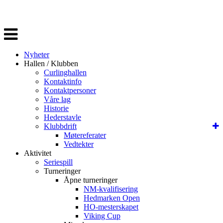
Veksle
navigasjon
Nyheter
Hallen / Klubben
Curlinghallen
Kontaktinfo
Kontaktpersoner
Våre lag
Historie
Hederstavle
Klubbdrift
Møtereferater
Vedtekter
Aktivitet
Seriespill
Turneringer
Åpne turneringer
NM-kvalifisering
Hedmarken Open
HO-mesterskapet
Viking Cup