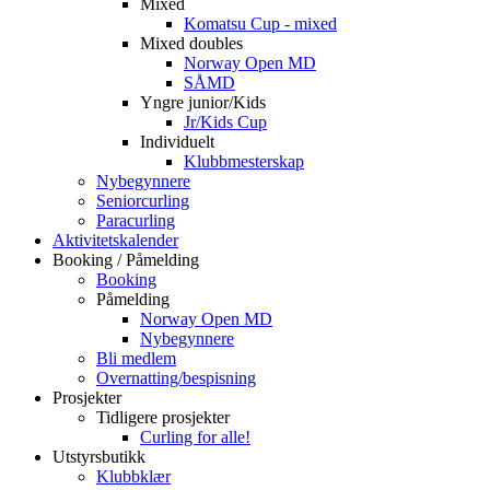
Mixed
Komatsu Cup - mixed
Mixed doubles
Norway Open MD
SÅMD
Yngre junior/Kids
Jr/Kids Cup
Individuelt
Klubbmesterskap
Nybegynnere
Seniorcurling
Paracurling
Aktivitetskalender
Booking / Påmelding
Booking
Påmelding
Norway Open MD
Nybegynnere
Bli medlem
Overnatting/bespisning
Prosjekter
Tidligere prosjekter
Curling for alle!
Utstyrsbutikk
Klubbklær