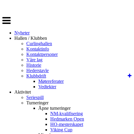
Veksle
navigasjon
Nyheter
Hallen / Klubben
Curlinghallen
Kontaktinfo
Kontaktpersoner
Våre lag
Historie
Hederstavle
Klubbdrift
Møtereferater
Vedtekter
Aktivitet
Seriespill
Turneringer
Åpne turneringer
NM-kvalifisering
Hedmarken Open
HO-mesterskapet
Viking Cup