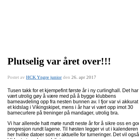
Plutselig var året over!!!
Postet av
HCK Yngre junior
den
26. apr 2017
Tusen takk for et kjempefint første år i ny curlinghall. Det har
vært utrolig gøy å være med på å bygge klubbens
barneavdeling opp fra nesten bunnen av. I fjor var vi akkurat
et kidslag i Vikingskipet, mens i år har vi vært opp imot 30
barnecurlere på treninger på mandager, utrolig bra.
Vi har allerede hatt møte rundt neste år for å sikre oss en go
progresjon rundt lagene. Til høsten legger vi ut i kalenderen
her hvilke datoer som er aktuelle for turneringer. Det vil også