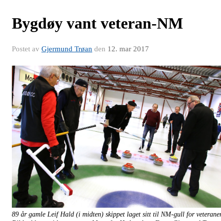
Bygdøy vant veteran-NM
Postet av
Gjermund Trøan
den
12. mar 2017
89 år gamle Leif Hald (i midten) skippet laget sitt til NM-gull for veteraner