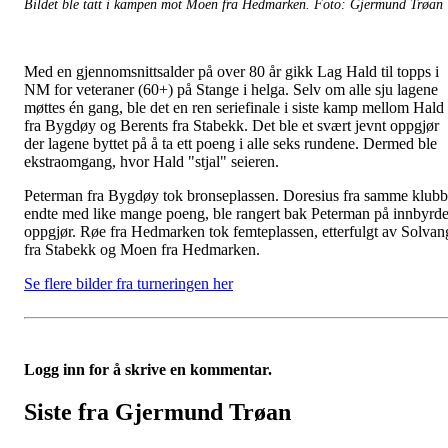
Bildet ble tatt i kampen mot Moen fra Hedmarken. Foto: Gjermund Trøan
Med en gjennomsnittsalder på over 80 år gikk Lag Hald til topps i
NM for veteraner (60+) på Stange i helga. Selv om alle sju lagene
møttes én gang, ble det en ren seriefinale i siste kamp mellom Hald
fra Bygdøy og Berents fra Stabekk. Det ble et svært jevnt oppgjør
der lagene byttet på å ta ett poeng i alle seks rundene. Dermed ble
ekstraomgang, hvor Hald "stjal" seieren.
Peterman fra Bygdøy tok bronseplassen. Doresius fra samme klubb
endte med like mange poeng, ble rangert bak Peterman på innbyrd
oppgjør. Røe fra Hedmarken tok femteplassen, etterfulgt av Solvan
fra Stabekk og Moen fra Hedmarken.
Se flere bilder fra turneringen her
Logg inn for å skrive en kommentar.
Siste fra Gjermund Trøan