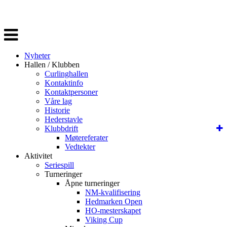
Veksle
navigasjon
Nyheter
Hallen / Klubben
Curlinghallen
Kontaktinfo
Kontaktpersoner
Våre lag
Historie
Hederstavle
Klubbdrift
Møtereferater
Vedtekter
Aktivitet
Seriespill
Turneringer
Åpne turneringer
NM-kvalifisering
Hedmarken Open
HO-mesterskapet
Viking Cup