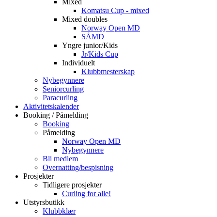
Mixed
Komatsu Cup - mixed
Mixed doubles
Norway Open MD
SÅMD
Yngre junior/Kids
Jr/Kids Cup
Individuelt
Klubbmesterskap
Nybegynnere
Seniorcurling
Paracurling
Aktivitetskalender
Booking / Påmelding
Booking
Påmelding
Norway Open MD
Nybegynnere
Bli medlem
Overnatting/bespisning
Prosjekter
Tidligere prosjekter
Curling for alle!
Utstyrsbutikk
Klubbklær