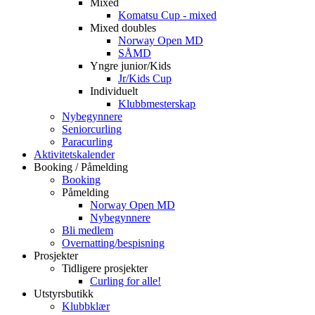
Mixed
Komatsu Cup - mixed
Mixed doubles
Norway Open MD
SÅMD
Yngre junior/Kids
Jr/Kids Cup
Individuelt
Klubbmesterskap
Nybegynnere
Seniorcurling
Paracurling
Aktivitetskalender
Booking / Påmelding
Booking
Påmelding
Norway Open MD
Nybegynnere
Bli medlem
Overnatting/bespisning
Prosjekter
Tidligere prosjekter
Curling for alle!
Utstyrsbutikk
Klubbklær