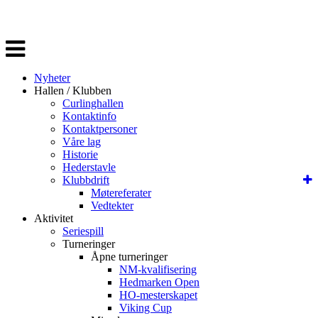
Veksle
navigasjon
Nyheter
Hallen / Klubben
Curlinghallen
Kontaktinfo
Kontaktpersoner
Våre lag
Historie
Hederstavle
Klubbdrift
Møtereferater
Vedtekter
Aktivitet
Seriespill
Turneringer
Åpne turneringer
NM-kvalifisering
Hedmarken Open
HO-mesterskapet
Viking Cup